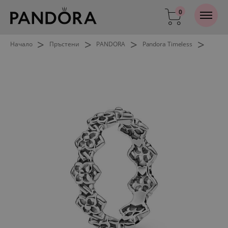
0
>
>
>
>
Начало
Пръстени
PANDORA
Pandora Timeless