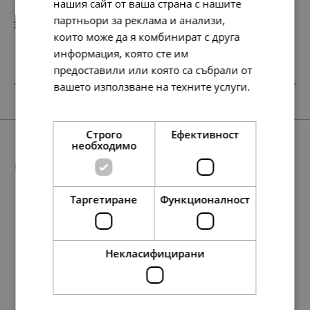
нашия сайт от ваша страна с нашите
партньори за реклама и анализи,
330.
169.
54
00
лв.
€
които може да я комбинират с друга
информация, която сте им
предоставили или която са събрали от
вашето използване на техните услуги.
SALE
Прочетете още
Строго
Ефективност
необходимо
Още предложения
Таргетиране
Функционалност
SALE
177.
107.
98
57
лв.
лв.
134.
174.
498.
107.
69.
89.
255.
55.
291.
138.
168.
138.
277.
149.
71.
86.
71.
142.
95
07
74
57
00
00
00
00
42
86
20
86
73
00
00
00
00
00
лв.
лв.
лв.
лв.
€
€
€
€
лв.
лв.
лв.
лв.
лв.
€
€
€
€
€
Некласифицирани
91.
55.
00
00
€
€