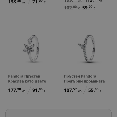
138.
86
71.
00
лв.
лв.
лв.
€
102.
00
59.
00
€
€
Pandora Пръстен
Пръстен Pandora
Красива като цвете
Прегърни промяната
177.
98
91.
00
107.
57
55.
00
лв.
€
лв.
€