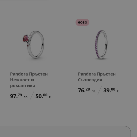
НОВО
Pandora Пръстен
Pandora Пръстен
Нежност и
Съзвездия
романтика
76.
28
39.
00
лв.
€
97.
79
50.
00
лв.
€