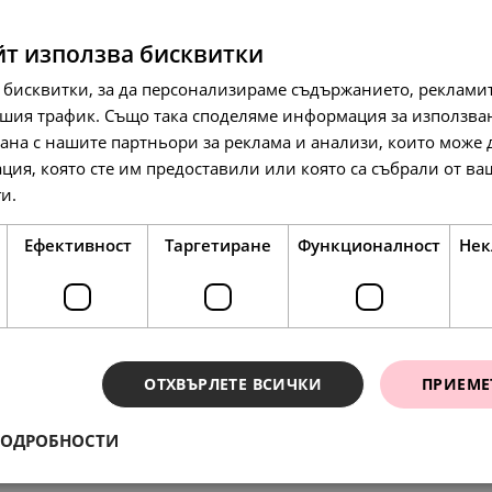
йт използва бисквитки
 бисквитки, за да персонализираме съдържанието, рекламит
шия трафик. Също така споделяме информация за използва
рана с нашите партньори за реклама и анализи, които може
ция, която сте им предоставили или която са събрали от в
127.
65.
127.
ги.
Прочетете още
13
00
13
лв.
€
л
Ефективност
Таргетиране
Функционалност
Нек
SALE
ОТХВЪРЛЕТЕ ВСИЧКИ
ПРИЕМЕ
ПОДРОБНОСТИ
ения
138.
86
л
193.
177.
99.
91.
97.
63
98
00
00
79
лв.
лв.
€
€
лв.
71.
00
€