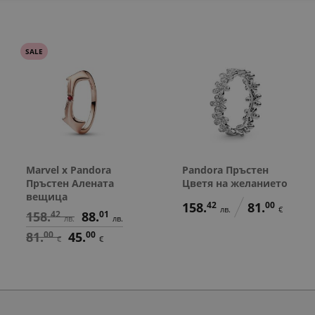
SALE
Marvel x Pandora
Pandora Пръстен
Пръстен Алената
Цветя на желанието
вещица
158.
42
81.
00
лв.
€
158.
42
88.
01
лв.
лв.
81.
00
45.
00
€
€