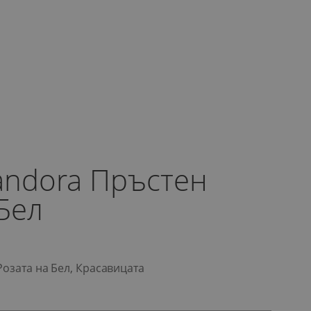
Pandora Пръстен
Бел
Розата на Бел, Красавицата