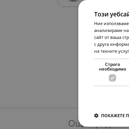
Този уебса
Ние използваме
анализираме на
сайт от ваша ст
с друга информа
на техните услу
Строго
необходимо
ПОКАЖЕТЕ 
Още предлож