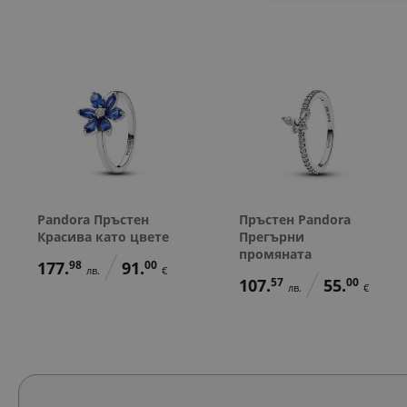
Pandora Пръстен
Пръстен Pandora
Красива като цвете
Прегърни
промяната
177.
98
91.
00
лв.
€
107.
57
55.
00
лв.
€