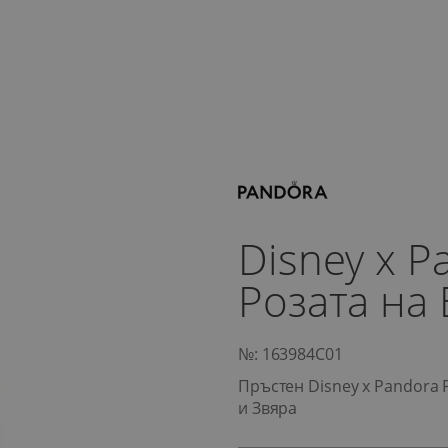
Disney x 
Розата на 
№: 163984C01
Пръстен Disney x Pandora 
и Звяра