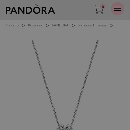
0
>
>
>
>
Начало
Колиета
PANDORA
Pandora Timeless