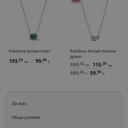
SALE
Pandora Колие Елит
Pandora Колие Нежни
думи
193.
63
99.
00
лв.
€
197.
54
115.
39
лв.
лв.
101.
00
59.
00
€
€
За нас
Общи условия