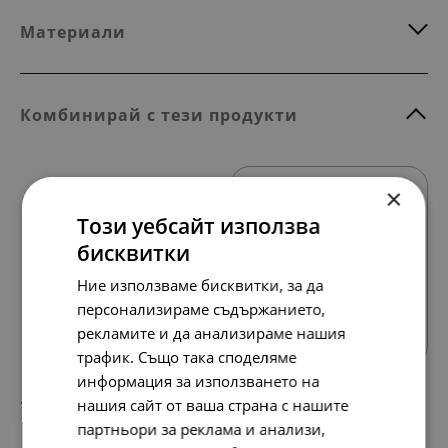
Материали
Комбинирай с тези продукти
×
Този уебсайт използва
бисквитки
Ние използваме бисквитки, за да
Всички продукти
персонализираме съдържанието,
рекламите и да анализираме нашия
трафик. Също така споделяме
информация за използването на
193.
99.
нашия сайт от ваша страна с нашите
63
00
лв.
€
партньори за реклама и анализи,