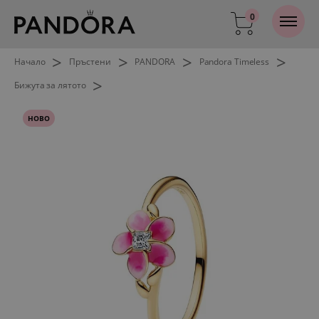
0
>
>
>
>
Начало
Пръстени
PANDORA
Pandora Timeless
>
Бижута за лятото
НОВО