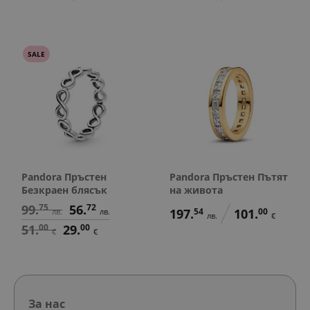
SALE
Pandora Пръстен
Pandora Пръстен Пътят
Безкраен блясък
на живота
99.
75
56.
72
197.
54
101.
00
лв.
лв.
лв.
€
51.
00
29.
00
€
€
За нас