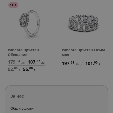
SALE
Pandora Пръстен
Pandora Пръстен Скъпа
Обещание
моя
179.
94
107.
57
197.
54
101.
00
лв.
лв.
лв.
€
92.
00
55.
00
€
€
За нас
Общи условия