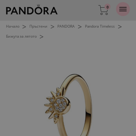
0
>
>
>
>
Начало
Пръстени
PANDORA
Pandora Timeless
>
Бижута за лятото