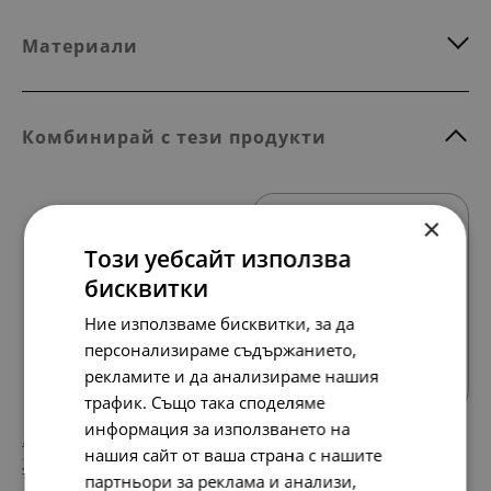
Материали
Комбинирай с тези продукти
×
SALE
Този уебсайт използва
бисквитки
Ние използваме бисквитки, за да
Всички продукти
персонализираме съдържанието,
рекламите и да анализираме нашия
трафик. Също така споделяме
информация за използването на
144.
76.
73
28
лв.
лв.
нашия сайт от ваша страна с нашите
74.
39.
00
00
€
€
партньори за реклама и анализи,