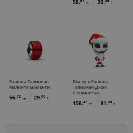
58.
67
30.
00
лв.
€
Pandora Талисман
Disney x Pandora
Малките моменти
Талисман Джак
Скелингтън
56.
72
29.
00
лв.
€
158.
42
81.
00
лв.
€