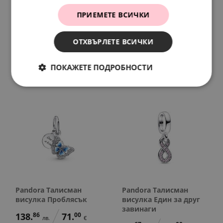
ПРИЕМЕТЕ ВСИЧКИ
Pandora Талисман
Pandora Талисман със
висулка Буква I
скрито послание Ще
бъде момиченце
ОТХВЪРЛЕТЕ ВСИЧКИ
78.
23
48.
90
лв.
лв.
127.
13
65.
00
40.
00
25.
00
лв.
€
€
€
ПОКАЖЕТЕ ПОДРОБНОСТИ
Pandora Талисман
Pandora Талисман
висулка Проблясък
висулка Един за друг
завинаги
138.
86
71.
00
лв.
€