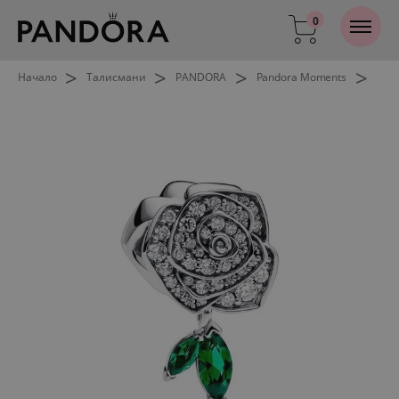
0
>
>
>
>
Начало
Талисмани
PANDORA
Pandora Moments