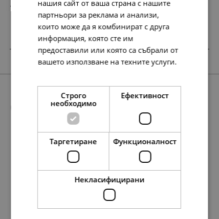
нашия сайт от ваша страна с нашите
134.
69.
95
00
лв.
€
партньори за реклама и анализи,
които може да я комбинират с друга
информация, която сте им
предоставили или която са събрали от
SALE
вашето използване на техните услуги.
Прочетете още
Строго
Ефективност
Още предложения
необходимо
Таргетиране
Функционалност
SALE
127.
76.
13
28
лв.
лв.
154.
144.
148.
127.
79.
74.
76.
65.
144.
68.
177.
88.
138.
35.
45.
74.
91.
71.
51
73
64
13
00
00
00
00
45
01
73
98
86
00
00
00
00
00
лв.
лв.
лв.
лв.
€
€
€
€
лв.
лв.
лв.
лв.
лв.
€
€
€
€
€
65.
39.
00
00
€
€
Некласифицирани