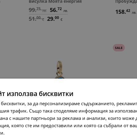
а
висулка Моята енергия
Пробужд
99.
75
56.
72
158.
42
лв.
лв.
лв.
51.
00
29.
00
€
€
SALE
йт използва бисквитки
 бисквитки, за да персонализираме съдържанието, рекламит
шия трафик. Също така споделяме информация за използва
Pandora Висулка Ръката на
Pandora 
рана с нашите партньори за реклама и анализи, които може
Фатима
109.
53
лв.
ция, която сте им предоставили или която са събрали от в
148.
64
76.
00
56.
00
3
лв.
€
ги.
Прочетете още
€