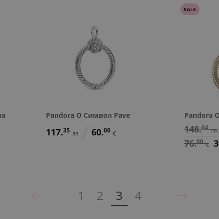
SALE
ма
Pandora O Символ Pave
Pandora 
148.
64
117.
35
60.
00
лв.
лв.
€
76.
00
3
€
1
2
3
4