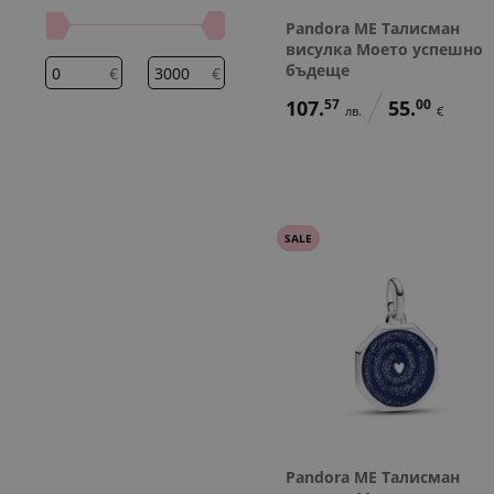
Pandora ME Талисман
висулка Моето успешно
бъдеще
€
€
107.
57
55.
00
лв.
€
SALE
Pandora ME Талисман