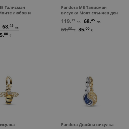
ME Талисман
Pandora ME Талисман
Моите любов и
висулка Моят слънчев ден
119.
31
68.
45
лв.
лв.
68.
45
лв.
61.
00
35.
00
€
€
5.
00
€
Висулка
Pandora Двойна висулка