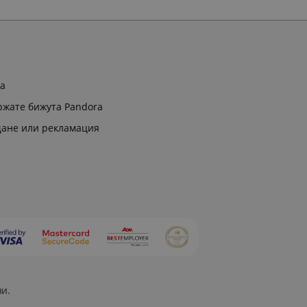
ра
ржате бижута Pandora
щане или рекламация
ни.