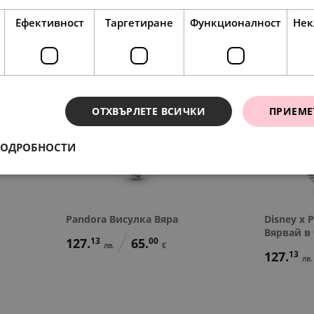
Ефективност
Таргетиране
Функционалност
Нек
ОТХВЪРЛЕТЕ ВСИЧКИ
ПРИЕМЕ
ПОДРОБНОСТИ
Pandora Висулка Вяра
Disney x 
Вярвай в
127.
13
65.
00
лв.
€
127.
13
лв.