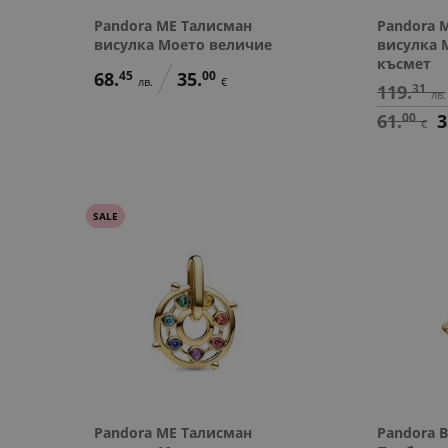
Pandora ME Талисман
Pandora 
висулка Моето величие
висулка 
късмет
68.
45
35.
00
лв.
€
119.
31
лв.
61.
00
3
€
SALE
Pandora ME Талисман
Pandora 