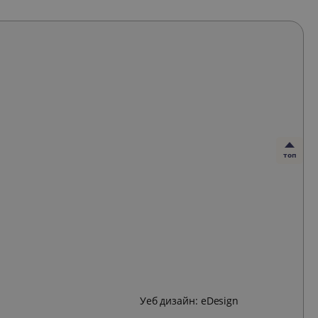
топ
Уеб дизайн:
eDesign