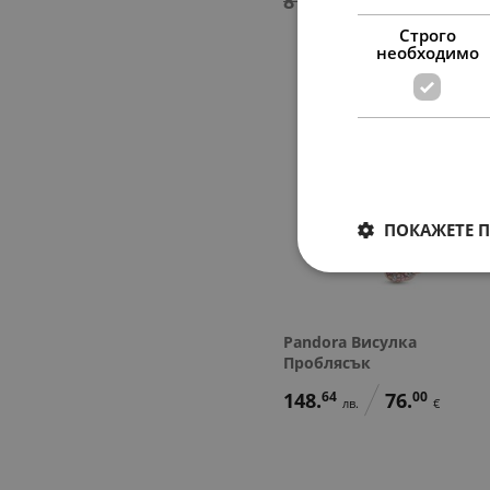
81.
49.
€
€
Строго
необходимо
ПОКАЖЕТЕ 
Pandora Висулка
Проблясък
148.
64
76.
00
лв.
€