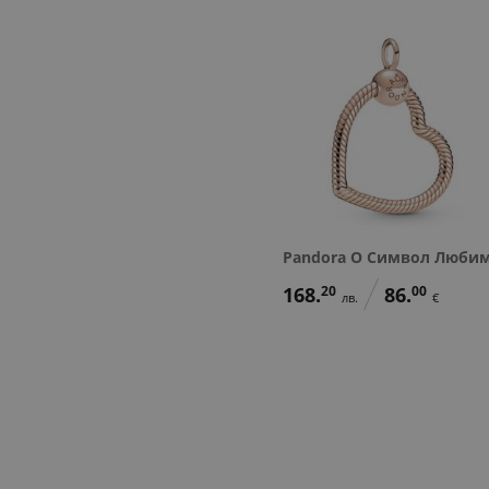
Pandora O Символ Люби
168.
20
86.
00
лв.
€