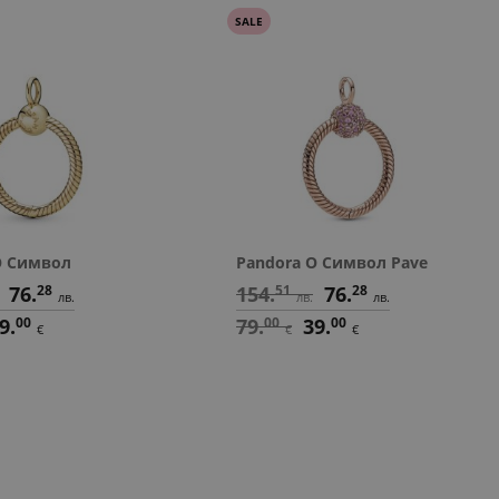
SALE
O Символ
Pandora O Символ Pave
76.
28
154.
51
76.
28
лв.
лв.
лв.
9.
00
79.
00
39.
00
€
€
€