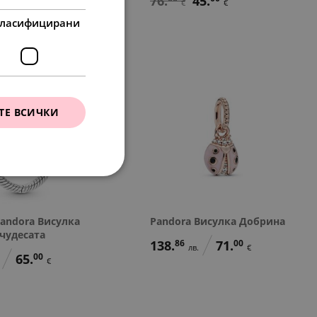
76.
45.
€
€
ласифицирани
ТЕ ВСИЧКИ
Pandora Висулка
Pandora Висулка Добрина
 чудесата
138.
86
71.
00
лв.
€
65.
00
€