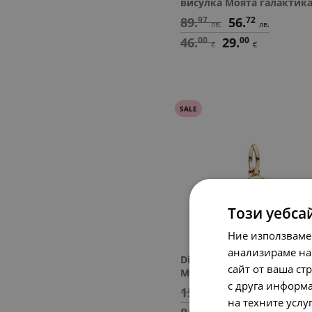
висулка Моята галактик
89.
97
56.
72
лв.
лв.
46.
00
29.
00
€
€
SALE
Този уебса
Ние използваме
анализираме на
Disney x Pandora Висулка
сайт от ваша ст
Моят глас
с друга информа
158.
42
95.
84
лв.
лв.
на техните услу
00
00