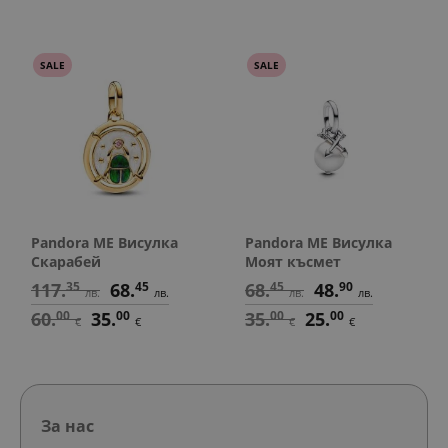
SALE
SALE
Pandora ME Висулка
Pandora ME Висулка
Скарабей
Моят късмет
117.
35
68.
45
68.
45
48.
90
лв.
лв.
лв.
лв.
60.
00
35.
00
35.
00
25.
00
€
€
€
€
За нас