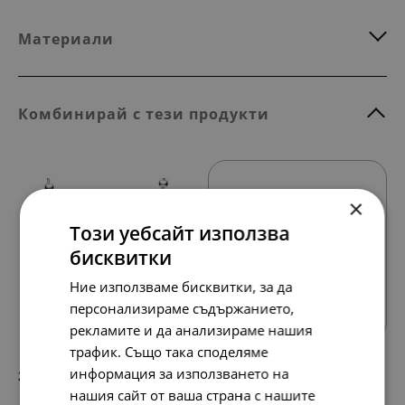
Материали
Комбинирай с тези продукти
×
Този уебсайт използва
бисквитки
Всички продукти
Ние използваме бисквитки, за да
персонализираме съдържанието,
рекламите и да анализираме нашия
трафик. Също така споделяме
информация за използването на
297.
152.
29
00
лв.
€
нашия сайт от ваша страна с нашите