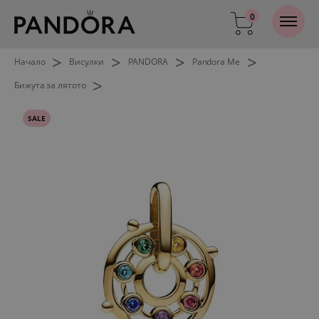
0
>
>
>
>
Начало
Висулки
PANDORA
Pandora Me
>
Бижута за лятото
SALE