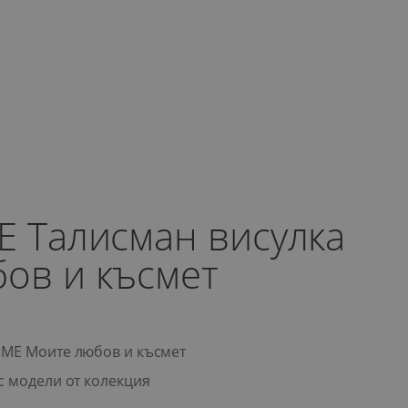
E Талисман висулка
ов и късмет
 ME Моите любов и късмет
с модели от колекция