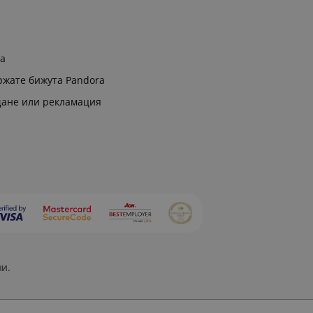
ра
ржате бижута Pandora
щане или рекламация
ни.