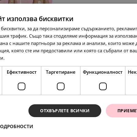
йт използва бисквитки
SALE
 бисквитки, за да персонализираме съдържанието, рекламит
шия трафик. Също така споделяме информация за използва
рана с нашите партньори за реклама и анализи, които може
ция, която сте им предоставили или която са събрали от в
ги.
Прочетете още
68.
37.
45
16
лв.
лв.
117.
35
л
35.
19.
00
00
€
€
Ефективност
Таргетиране
Функционалност
Нек
SALE
SALE
ОТХВЪРЛЕТЕ ВСИЧКИ
ПРИЕМЕ
ПОДРОБНОСТИ