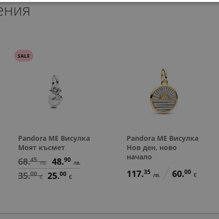
ения
197.
252.
48.
48.
54
30
90
90
лв.
лв.
лв.
лв.
101.
129.
25.
25.
00
00
00
00
€
€
€
€
SALE
Pandora ME Висулка
Pandora ME Висулка
Моят късмет
Нов ден, ново
начало
68.
45
48.
90
лв.
лв.
117.
35
60.
00
35.
00
25.
00
лв.
€
€
€