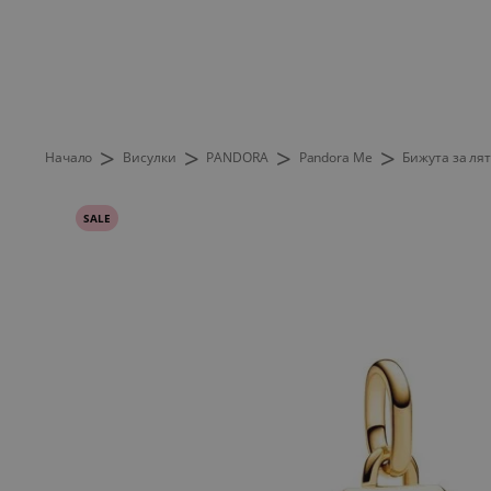
>
>
>
>
Начало
Висулки
PANDORA
Pandora Me
Бижута за ля
SALE