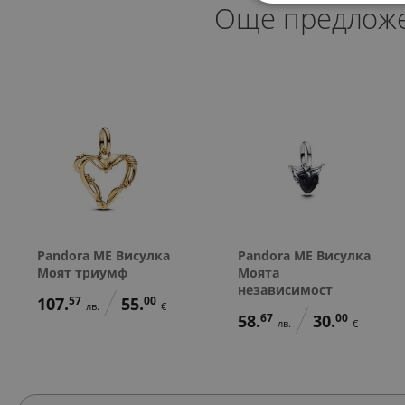
Още предлож
Pandora ME Висулка
Pandora ME Висулка
Моят триумф
Моята
независимост
107.
57
55.
00
лв.
€
58.
67
30.
00
лв.
€