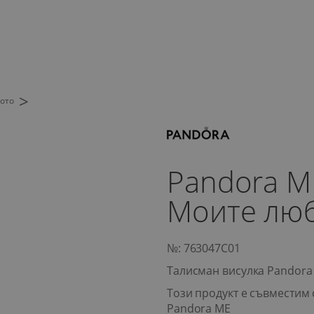
>
тото
Pandora M
Моите люб
№: 763047C01
Талисман висулка Pandora
Този продукт е съвместим 
Pandora ME