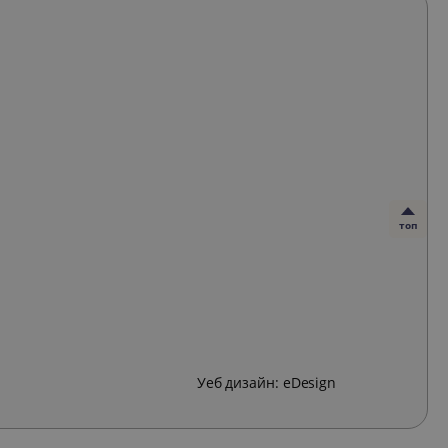
топ
Уеб дизайн:
eDesign