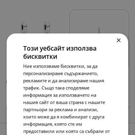
×
Този уебсайт използва
Всички продукти
бисквитки
Ние използваме бисквитки, за да
персонализираме съдържанието,
рекламите и да анализираме нашия
88.
45.
01
00
лв.
€
трафик. Също така споделяме
информация за използването на
нашия сайт от ваша страна с нашите
партньори за реклама и анализи,
SALE
SALE
SALE
които може да я комбинират с друга
информация, която сте им
предоставили или която са събрали от