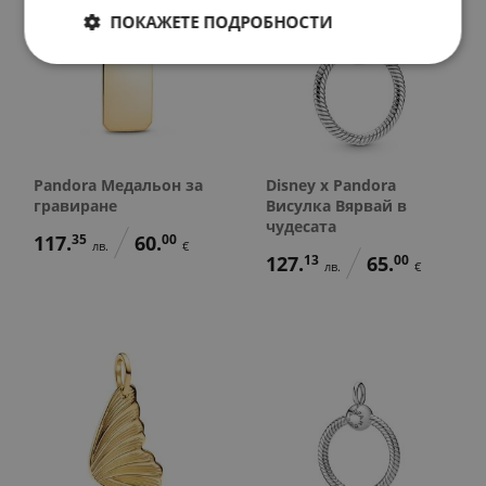
ПОКАЖЕТЕ ПОДРОБНОСТИ
Pandora Медальон за
Disney x Pandora
гравиране
Висулка Вярвай в
чудесата
117.
35
60.
00
лв.
€
127.
13
65.
00
лв.
€