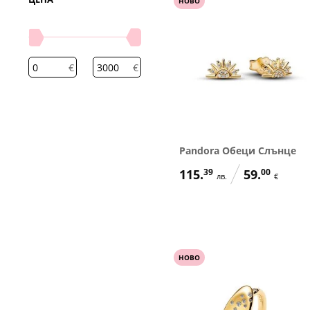
НОВО
€
€
Pandora Обеци Слънце
115.
39
59.
00
лв.
€
НОВО