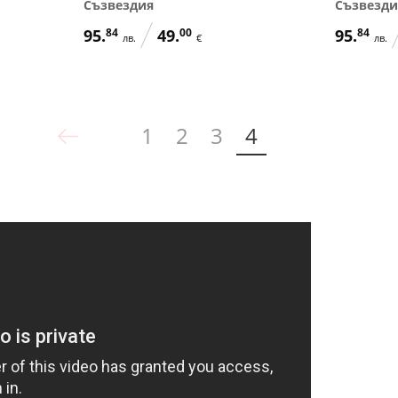
Съзвездия
Съзвезди
95.
84
49.
00
95.
84
лв.
€
лв.
1
2
3
4