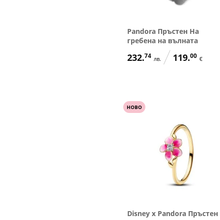
Pandora Пръстен На
гребена на вълната
232.
74
119.
00
лв.
€
НОВО
Disney x Pandora Пръстен