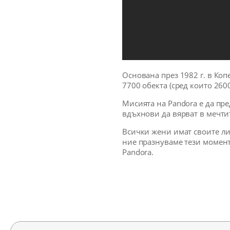
Основана през 1982 г. в Коп
7700 обекта (сред които 26
Мисията на Pandora e да пр
вдъхнови да вярват в мечтит
Всички жени имат своите лич
ние празнуваме тези момент
Pandora.