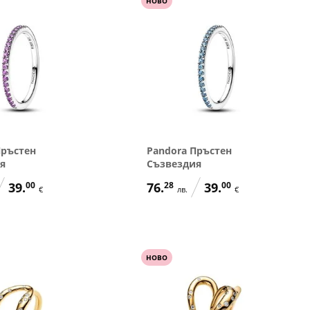
НОВО
Пръстен
Pandora Пръстен
я
Съзвездия
39.
00
76.
28
39.
00
€
лв.
€
НОВО