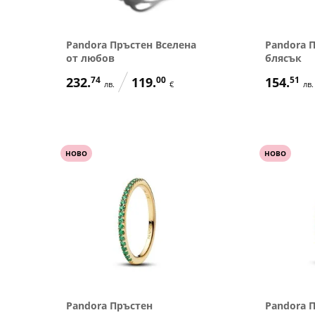
Pandora Пръстен Вселена
Pandora 
от любов
блясък
232.
74
119.
00
154.
51
лв.
€
лв.
НОВО
НОВО
Pandora Пръстен
Pandora 