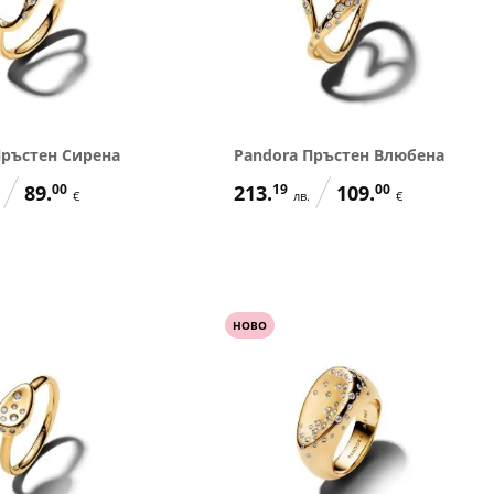
Пръстен Сирена
Pandora Пръстен Влюбена
89.
00
213.
19
109.
00
€
лв.
€
НОВО