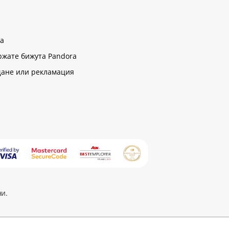
ра
ржате бижута Pandora
щане или рекламация
ни.