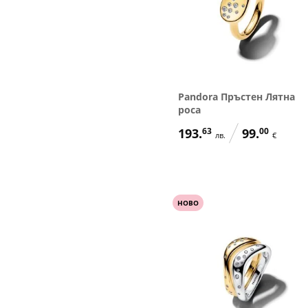
Pandora Пръстен Лятна
роса
193.
63
99.
00
лв.
€
НОВО