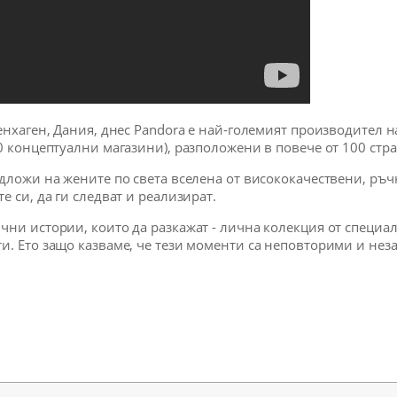
енхаген, Дания, днес Pandora е най-големият производител н
00 концептуални магазини), разположени в повече от 100 стр
едложи на жените по света вселена от висококачествени, ръ
е си, да ги следват и реализират.
ни истории, които да разкажат - лична колекция от специалн
и. Ето защо казваме, че тези моменти са неповторими и неза