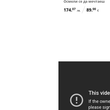
Осмели се да мечтаеш
174.
07
89.
00
лв.
€