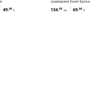
я
гравиране Екип Булка
49.
00
134.
95
69.
00
€
лв.
€