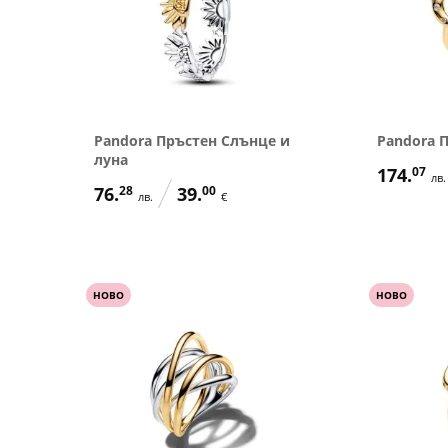
Pandora Пръстен Слънце и
Pandora 
луна
174.
07
лв.
76.
28
39.
00
лв.
€
НОВО
НОВО