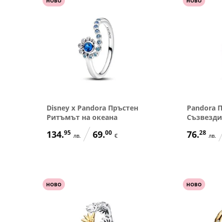
НОВО
НОВО
Disney x Pandora Пръстен
Pandora 
Ритъмът на океана
Съзвезди
134.
95
69.
00
76.
28
лв.
€
лв.
НОВО
НОВО