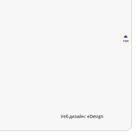
топ
Уеб дизайн:
eDesign