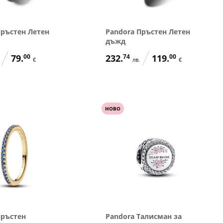
Пръстен Летен
Pandora Пръстен Летен
дъжд
79.
00
232.
74
119.
00
€
лв.
€
НОВО
Пръстен
Pandora Талисман за