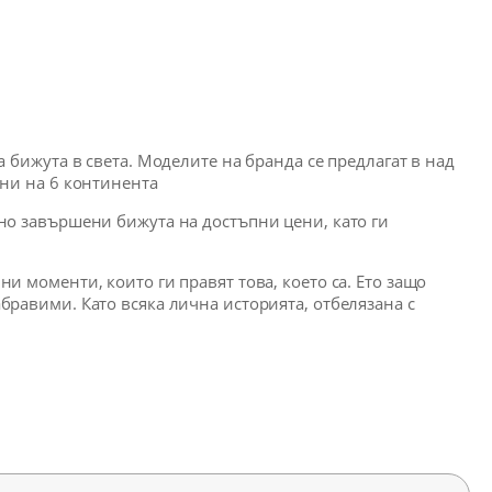
а бижута в света. Моделите на бранда се предлагат в над
ани на 6 континента
чно завършени бижута на достъпни цени, като ги
и моменти, които ги правят това, което са. Ето защо
бравими. Като всяка лична историята, отбелязана с