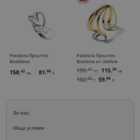
Pandora Пръстен
Pandora Пръстен
Влюбена
Вселена от любов
199.
49
115.
39
158.
42
81.
00
лв.
лв.
лв.
€
102.
00
59.
00
€
€
За нас
Общи условия