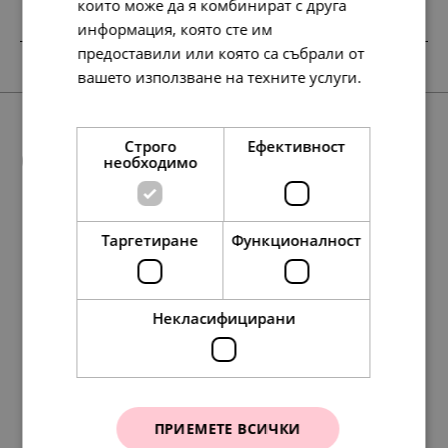
които може да я комбинират с друга
информация, която сте им
предоставили или която са събрали от
НОВО
SALE
НОВО
вашето използване на техните услуги.
Прочетете още
Строго
Ефективност
Още предложения
необходимо
Таргетиране
Функционалност
97.
56.
79
72
лв.
лв.
115.
158.
177.
291.
59.
81.
91.
149.
252.
330.
213.
78.
213.
40.
129.
169.
109.
109.
39
42
98
42
00
00
00
00
23
30
54
19
19
00
00
00
00
00
лв.
лв.
лв.
лв.
€
€
€
€
лв.
лв.
лв.
лв.
лв.
€
€
€
€
€
50.
29.
00
00
€
€
Некласифицирани
ПРИЕМЕТЕ ВСИЧКИ
Pandora Пръстен Хвани
Pandora Пръстен