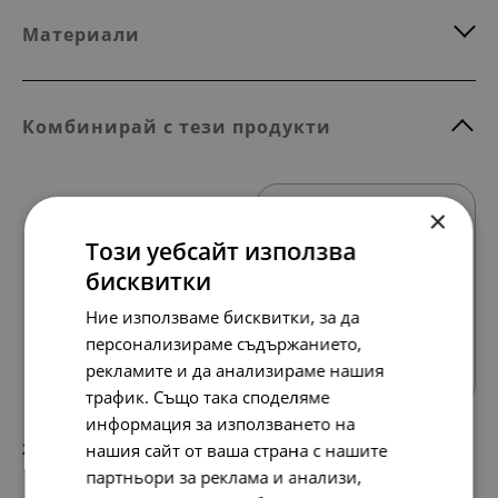
Материали
Комбинирай с тези продукти
×
Този уебсайт използва
бисквитки
Ние използваме бисквитки, за да
Всички продукти
персонализираме съдържанието,
рекламите и да анализираме нашия
трафик. Също така споделяме
информация за използването на
291.
149.
нашия сайт от ваша страна с нашите
42
00
лв.
€
партньори за реклама и анализи,