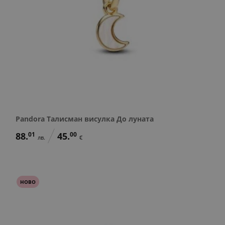
Pandora Талисман висулка До луната
88.
01
45.
00
лв.
€
НОВО