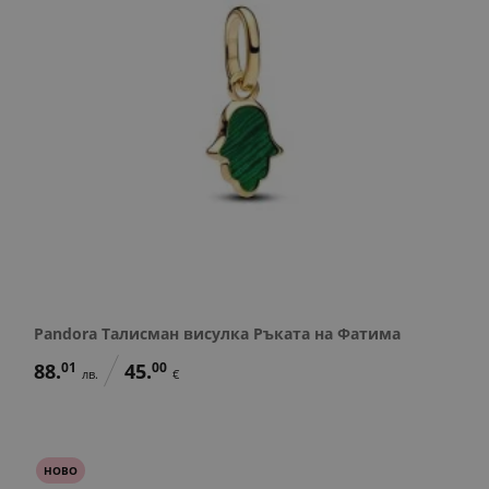
Pandora Талисман висулка Ръката на Фатима
88.
01
45.
00
лв.
€
НОВО