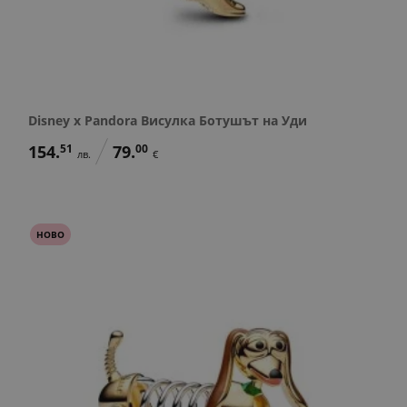
Disney x Pandora Висулка Ботушът на Уди
154.
51
79.
00
лв.
€
НОВО