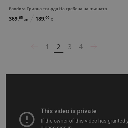
Pandora Гривна твърда На гребена на вълната
369.
65
189.
00
лв.
€
1
2
3
4