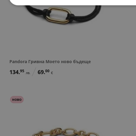
Pandora Гривна Моето ново бъдеще
134.
95
69.
00
лв.
€
НОВО