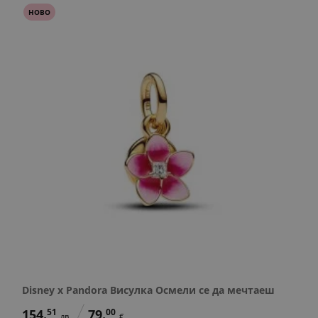
НОВО
Disney x Pandora Висулка Осмели се да мечтаеш
154.
51
79.
00
лв.
€