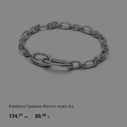
Pandora Гривна Моето ново Аз
174.
07
89.
00
лв.
€