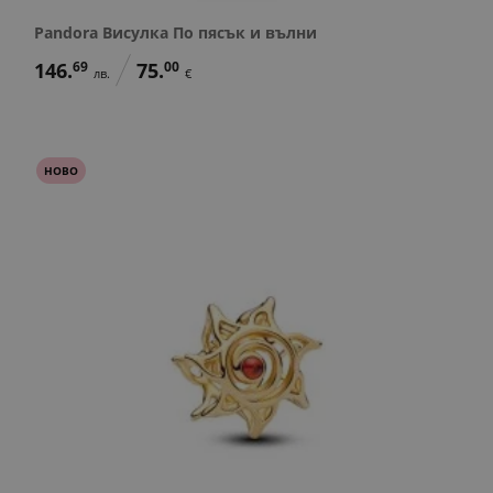
Pandora Висулка По пясък и вълни
146.
69
75.
00
лв.
€
НОВО