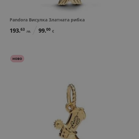
Pandora Висулка Златната рибка
193.
63
99.
00
лв.
€
НОВО