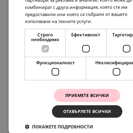
комбинират с друга информация, която сте им
предоставили или която са събрали от вашето
използване на техните услуги.
Прочетете още
Строго
Ефективност
Таргети
необходимо
Pandora Гривна Силна връзка
134.
95
69.
00
лв.
€
Функционалност
Некласифицира
НОВО
ПРИЕМЕТЕ ВСИЧКИ
ОТХВЪРЛЕТЕ ВСИЧКИ
ПОКАЖЕТЕ ПОДРОБНОСТИ