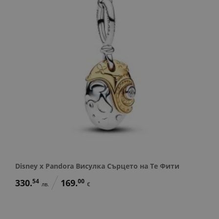
Disney x Pandora Висулка Сърцето на Те Фити
330.
54
169.
00
лв.
€