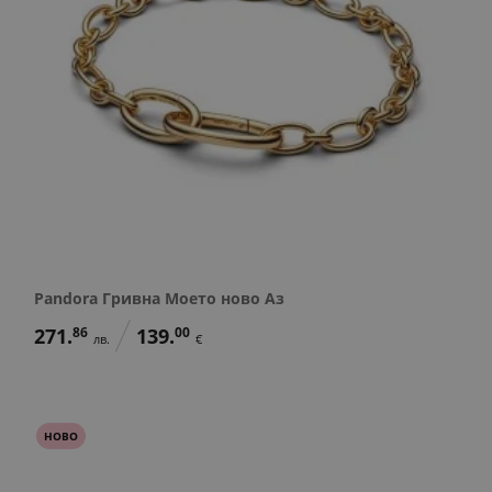
Pandora Гривна Моето ново Аз
271.
86
139.
00
лв.
€
НОВО