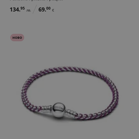
134.
95
69.
00
лв.
€
НОВО