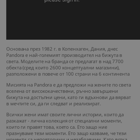
Основана през 1982 г. в Копенхаген, Дания, днес
Pandora е най-големият производител на бижута в
света. Моделите на бранда се предлагат в над 7700
обекта (сред които 2600 концептуални магазини),
разположени в повече от 100 страни на 6 континента
Мисията на Pandora e да предложи на жените по света
вселена от висококачествени, ръчно завършени
бижута на достъпни цени, като ги вдъхнови да вярват
в мечтите си, да ги следват и реализират.
Всички жени имат своите лични истории, които да
разкажат - лична колекция от специални моменти,
които ги правят това, което са. Ето защо ние
празнуваме тези моменти. Ето защо казваме, че тези
моменти са неповторими и незабравими. Като всяка