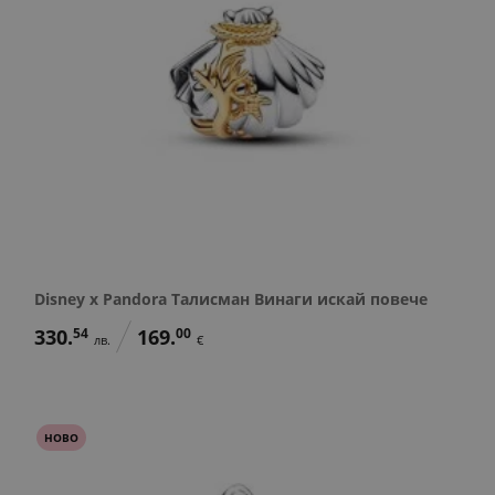
Disney x Pandora Талисман Винаги искай повече
330.
54
169.
00
лв.
€
НОВО