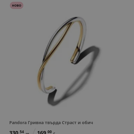
НОВО
Pandora Гривна твърда Страст и обич
330.
54
169.
00
лв.
€