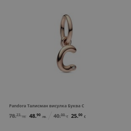
Pandora Талисман висулка Буква C
78.
23
48.
90
40.
00
25.
00
лв.
лв.
€
€