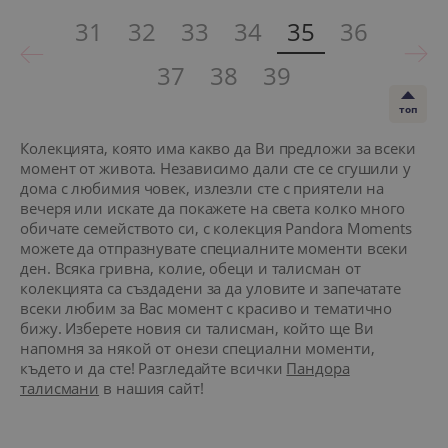
31
32
33
34
35
36
37
38
39
топ
Колекцията, която има какво да Ви предложи за всеки
момент от живота. Независимо дали сте се сгушили у
дома с любимия човек, излезли сте с приятели на
вечеря или искате да покажете на света колко много
обичате семейството си, с колекция Pandora Moments
можете да отпразнувате специалните моменти всеки
ден. Всяка гривна, колие, обеци и талисман от
колекцията са създадени за да уловите и запечатате
всеки любим за Вас момент с красиво и тематично
бижу. Изберете новия си талисман, който ще Ви
напомня за някой от онези специални моменти,
където и да сте! Разгледайте всички
Пандора
талисмани
в нашия сайт!