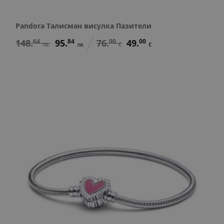
Pandora Талисман висулка Пазители
148.
64
95.
84
76.
00
49.
00
лв.
лв.
€
€