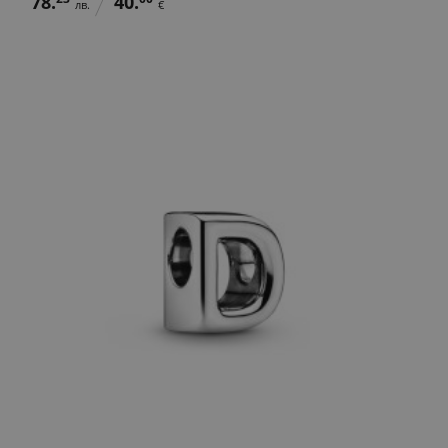
78.
40.
лв.
€