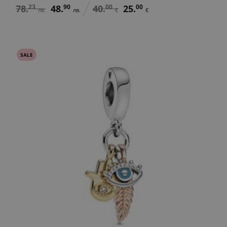
78.
23
48.
90
40.
00
25.
00
лв.
лв.
€
€
SALE