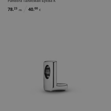
Pandora Талисман Буква K
78.
23
40.
00
лв.
€