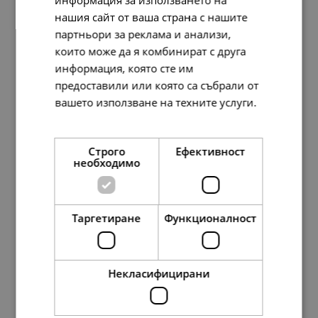
нашия сайт от ваша страна с нашите
партньори за реклама и анализи,
които може да я комбинират с друга
информация, която сте им
предоставили или която са събрали от
вашето използване на техните услуги.
Прочетете още
Pandora Талисман Буква F
78.
23
40.
00
Строго
Ефективност
лв.
€
необходимо
Таргетиране
Функционалност
Некласифицирани