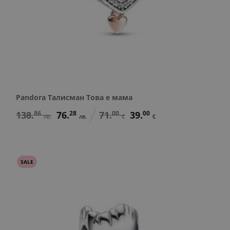
Pandora Талисман Това е мама
138.
86
76.
28
71.
00
39.
00
лв.
лв.
€
€
SALE