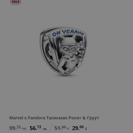
SALE
Marvel x Pandora Талисман Рокет & Груут
99.
75
56.
72
51.
00
29.
00
лв.
лв.
€
€