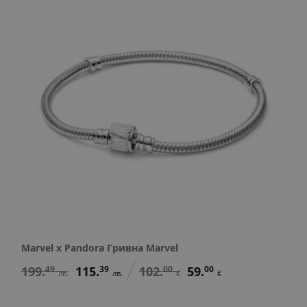
Marvel x Pandora Гривна Marvel
199.
49
115.
39
102.
00
59.
00
лв.
лв.
€
€