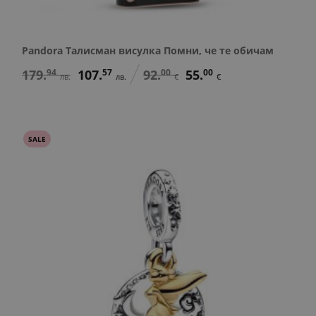
Pandora Талисман висулка Помни, че те обичам
179.
94
107.
57
92.
00
55.
00
лв.
лв.
€
€
SALE