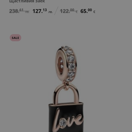
Щастливия заек
238.
61
127.
13
122.
00
65.
00
лв.
лв.
€
€
SALE