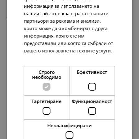
информация за използването на
нашия сайт от ваша страна с нашите
партньори за реклама и анализи,
които може да я комбинират с друга
информация, която сте им
предоставили или която са събрали от
Disney x Pandora Гривна Disney 100
вашето използване на техните услуги.
Прочетете още
338.
36
174.
07
173.
00
89.
00
лв.
лв.
€
€
Строго
Ефективност
необходимо
Таргетиране
Функционалност
Некласифицирани