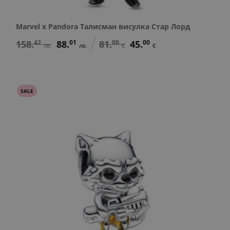
Marvel x Pandora Талисман висулка Стар Лорд
158.
42
88.
01
81.
00
45.
00
лв.
лв.
€
€
SALE