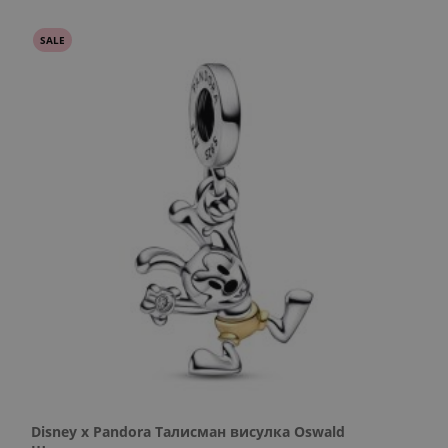
SALE
Disney x Pandora Талисман висулка Oswald