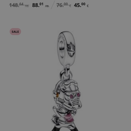
148.
64
88.
01
76.
00
45.
00
лв.
лв.
€
€
SALE