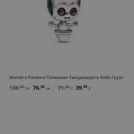
Marvel x Pandora Талисман Танцуващото бебе Груут
138.
86
76.
28
71.
00
39.
00
лв.
лв.
€
€