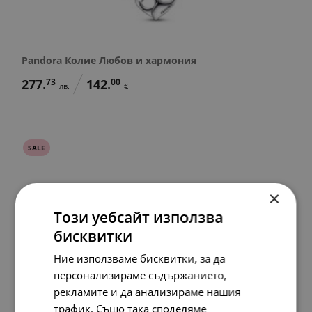
Pandora Колие Любов и хармония
277.
73
142.
00
лв.
€
SALE
×
Този уебсайт използва
бисквитки
Ние използваме бисквитки, за да
персонализираме съдържанието,
рекламите и да анализираме нашия
трафик. Също така споделяме