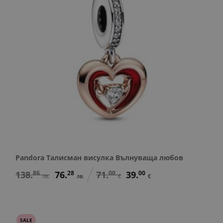
Pandora Талисман висулка Вълнуваща любов
138.
86
76.
28
71.
00
39.
00
лв.
лв.
€
€
SALE