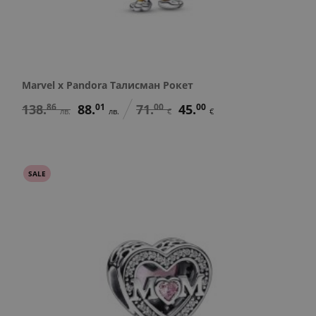
Marvel x Pandora Талисман Рокет
138.
86
88.
01
71.
00
45.
00
лв.
лв.
€
€
SALE