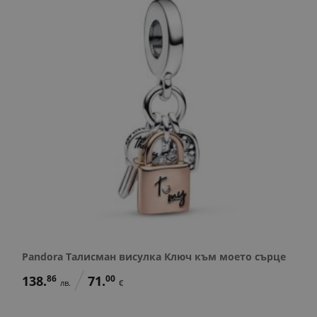
Pandora Талисман висулка Ключ към моето сърце
138.
86
71.
00
лв.
€