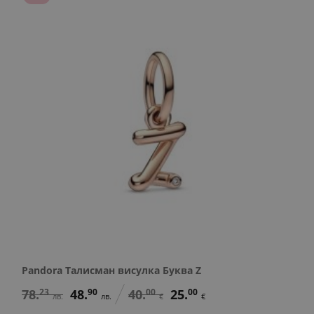
Pandora Талисман висулка Буква Z
78.
23
48.
90
40.
00
25.
00
лв.
лв.
€
€