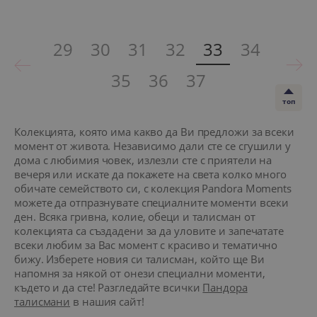
29
30
31
32
33
34
35
36
37
топ
Колекцията, която има какво да Ви предложи за всеки
момент от живота. Независимо дали сте се сгушили у
дома с любимия човек, излезли сте с приятели на
вечеря или искате да покажете на света колко много
обичате семейството си, с колекция Pandora Moments
можете да отпразнувате специалните моменти всеки
ден. Всяка гривна, колие, обеци и талисман от
колекцията са създадени за да уловите и запечатате
всеки любим за Вас момент с красиво и тематично
бижу. Изберете новия си талисман, който ще Ви
напомня за някой от онези специални моменти,
където и да сте! Разгледайте всички
Пандора
талисмани
в нашия сайт!