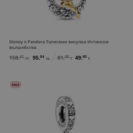
Disney x Pandora Талисман висулка Истински
вълшебства
158.
42
95.
84
81.
00
49.
00
лв.
лв.
€
€
SALE