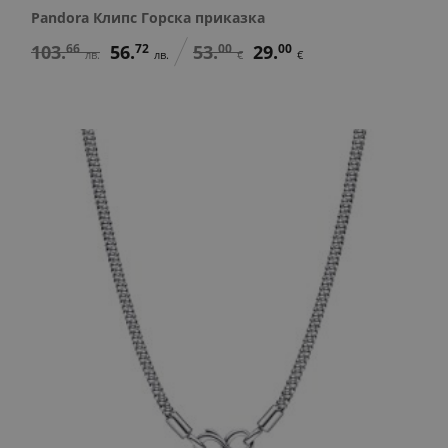
Pandora Клипс Горска приказка
103.
66
56.
72
53.
00
29.
00
лв.
лв.
€
€