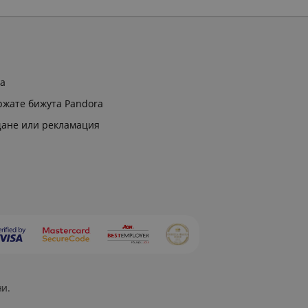
ра
ржате бижута Pandora
щане или рекламация
ни.