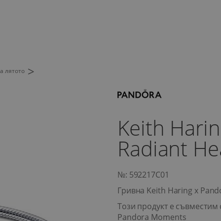
>
а лятото
Keith Hari
Radiant He
№: 592217C01
Гривна Keith Haring x Pand
Този продукт е съвместим 
Pandora Moments