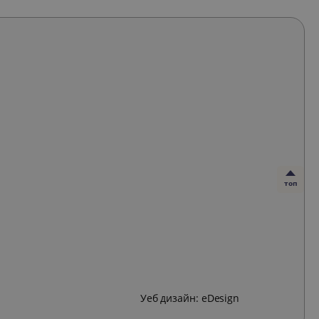
топ
Уеб дизайн:
eDesign