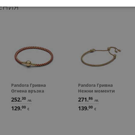
ения
297.
197.
29
54
лв.
л
152.
101.
00
00
€
€
Pandora Гривна
Pandora Гривна
Огнена връзка
Нежни моменти
252.
30
271.
86
лв.
лв.
129.
00
139.
00
€
€