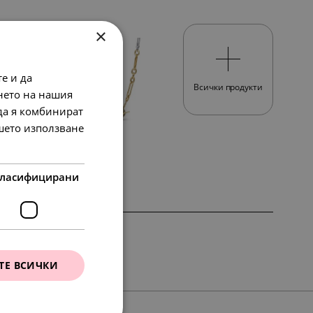
×
е и да
Всички продукти
нето на нашия
 да я комбинират
ашето използване
498.
74
лв.
81.
00
в.
€
255.
00
€
ласифицирани
ТЕ ВСИЧКИ