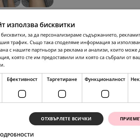
йт използва бисквитки
 бисквитки, за да персонализираме съдържанието, рекламит
шия трафик. Също така споделяме информация за използва
рана с нашите партньори за реклама и анализи, които може
ция, която сте им предоставили или която са събрали от в
357.
92
лв.
ги.
Прочетете още
158.
42
л
183.
00
€
Ефективност
Таргетиране
Функционалност
Нек
ОТХВЪРЛЕТЕ ВСИЧКИ
ПРИЕМЕ
ПОДРОБНОСТИ