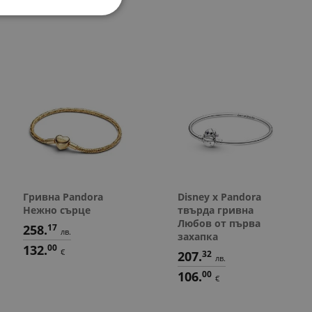
в.
Гривна Pandora
Disney x Pandora
Нежно сърце
твърда гривна
Любов от първа
258.
17
лв.
захапка
132.
00
€
207.
32
лв.
106.
00
€