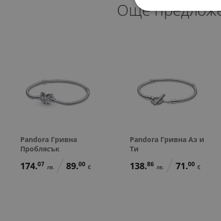
Още предлож
Pandora Гривна
Pandora Гривна Аз и
Проблясък
Ти
174.
07
89.
00
138.
86
71.
00
лв.
€
лв.
€