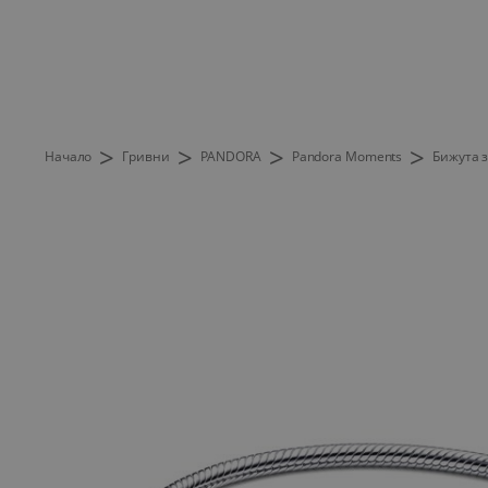
>
>
>
>
Начало
Гривни
PANDORA
Pandora Moments
Бижута з