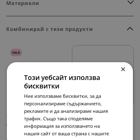
Материали
Комбинирай с тези продукти
SALE
×
Този уебсайт използва
бисквитки
Всички продукти
Ние използваме бисквитки, за да
персонализираме съдържанието,
рекламите и да анализираме нашия
107.
68.
57
45
лв.
лв.
трафик. Също така споделяме
55.
35.
00
00
€
€
информация за използването на
нашия сайт от ваша страна с нашите