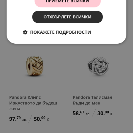
ПРИЕМЕТЕ ВСИЧКИ
силует
37.
16
19.
00
лв.
€
99.
75
56.
72
лв.
лв.
ОТХВЪРЛЕТЕ ВСИЧКИ
51.
00
29.
00
€
€
ПОКАЖЕТЕ ПОДРОБНОСТИ
Pandora Клипс
Pandora Талисман
Изкуството да бъдеш
Бъди до мен
жена
58.
67
30.
00
лв.
€
97.
79
50.
00
лв.
€