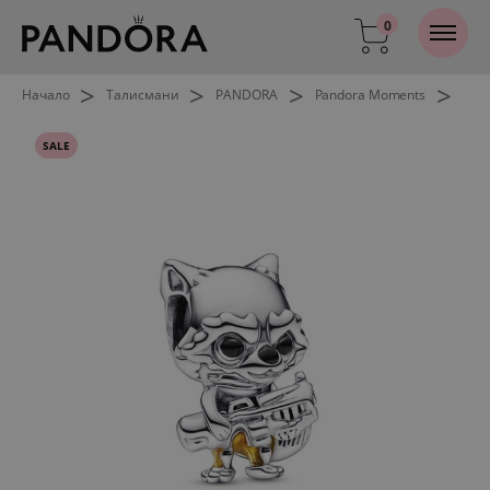
0
>
>
>
>
Начало
Талисмани
PANDORA
Pandora Moments
SALE