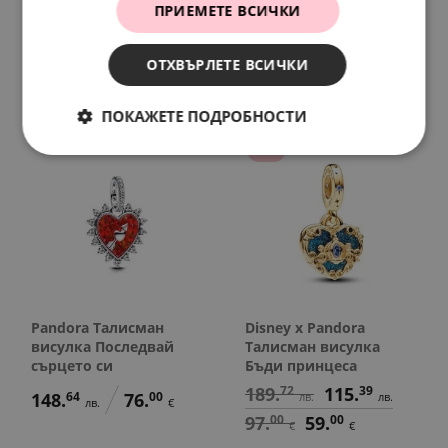
сбъдват
Снежанка
ПРИЕМЕТЕ ВСИЧКИ
138.
86
76.
28
138.
86
71.
00
лв.
лв.
лв.
€
71.
00
39.
00
ОТХВЪРЛЕТЕ ВСИЧКИ
€
€
ПОКАЖЕТЕ ПОДРОБНОСТИ
SALE
Pandora Талисман
Disney x Pandora
висулка Последвай
Талисман висулка
сърцето си
Бъди принцеса
189.
72
115.
39
148.
64
76.
00
лв.
лв.
лв.
€
97.
00
59.
00
€
€