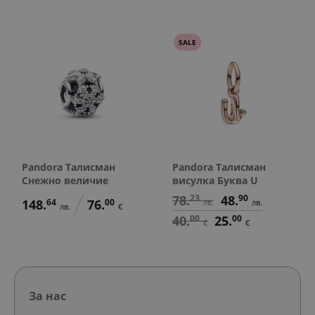
SALE
Pandora Талисман
Pandora Талисман
Снежно величие
висулка Буква U
78.
23
48.
90
148.
64
76.
00
лв.
лв.
лв.
€
40.
00
25.
00
€
€
За нас