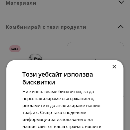
Материали
Комбинирай с тези продукти
SALE
×
Този уебсайт използва
Всички продукти
бисквитки
Ние използваме бисквитки, за да
персонализираме съдържанието,
рекламите и да анализираме нашия
138.
76.
86
28
лв.
лв.
трафик. Също така споделяме
71.
39.
00
00
€
€
информация за използването на
нашия сайт от ваша страна с нашите