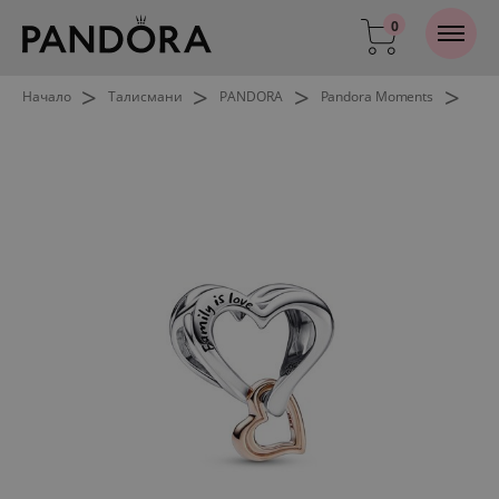
0
>
>
>
>
Начало
Талисмани
PANDORA
Pandora Moments