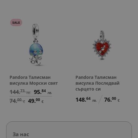
SALE
Pandora Талисман
Pandora Талисман
висулка Морски свят
висулка Последвай
сърцето си
144.
73
95.
84
лв.
лв.
148.
64
76.
00
74.
00
49.
00
лв.
€
€
€
За нас