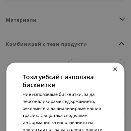
Материали
Комбинирай с тези продукти
НОВО
×
Този уебсайт използва
бисквитки
Ние използваме бисквитки, за да
Всички продукти
персонализираме съдържанието,
рекламите и да анализираме нашия
трафик. Също така споделяме
информация за използването на
154.
79.
51
00
нашия сайт от ваша страна с нашите
лв.
€