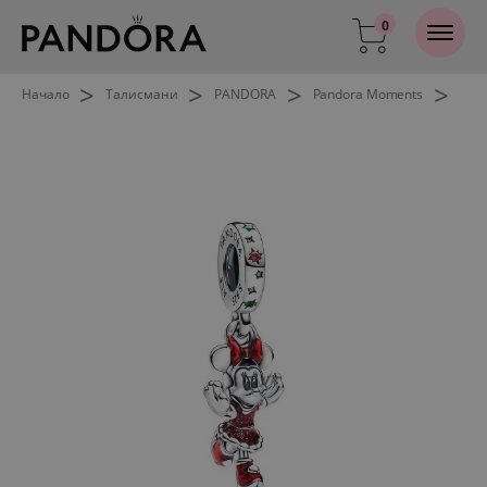
0
>
>
>
>
Начало
Талисмани
PANDORA
Pandora Moments