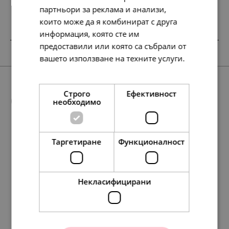
партньори за реклама и анализи,
които може да я комбинират с друга
информация, която сте им
предоставили или която са събрали от
SALE
SALE
SALE
вашето използване на техните услуги.
Прочетете още
Строго
Ефективност
Още предложения
необходимо
Таргетиране
Функционалност
SALE
99.
99.
56.
56.
199.
127.
75
75
72
72
49
13
лв.
лв.
лв.
лв.
лв.
лв.
177.
177.
158.
91.
91.
81.
154.
297.
138.
138.
79.
152.
71.
71.
98
98
42
00
00
00
51
29
86
86
00
00
00
00
лв.
лв.
лв.
€
€
€
лв.
лв.
лв.
лв.
€
€
€
€
51.
51.
29.
29.
102.
65.
00
00
00
00
00
00
€
€
€
€
€
€
Некласифицирани