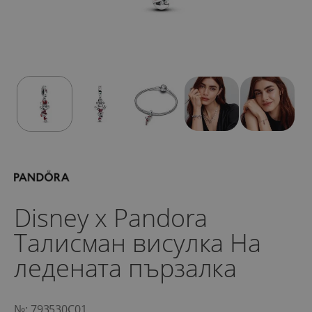
Disney x Pandora
Талисман висулка На
ледената пързалка
№: 793530C01