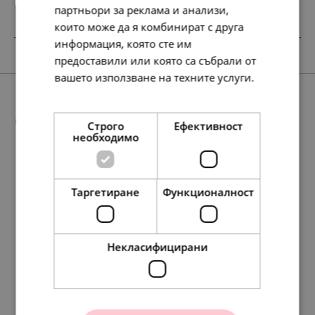
партньори за реклама и анализи,
които може да я комбинират с друга
информация, която сте им
предоставили или която са събрали от
вашето използване на техните услуги.
Прочетете още
Още предложения
Строго
Ефективност
необходимо
SALE
Таргетиране
Функционалност
37.
58.
37.
78.
19.
30.
19.
40.
56.
56.
56.
76.
76.
29.
29.
29.
39.
39.
56.
29.
16
67
16
23
00
00
00
00
72
72
72
28
28
00
00
00
00
00
72
00
лв.
лв.
лв.
лв.
€
€
€
€
лв.
лв.
лв.
лв.
лв.
€
€
€
€
€
лв.
€
Некласифицирани
Pandora Талисман
Pandora Талисман