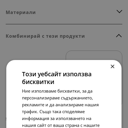
Материали
Комбинирай с тези продукти
×
Този уебсайт използва
бисквитки
Всички продукти
Ние използваме бисквитки, за да
персонализираме съдържанието,
рекламите и да анализираме нашия
трафик. Също така споделяме
информация за използването на
56.
29.
72
00
лв.
€
нашия сайт от ваша страна с нашите