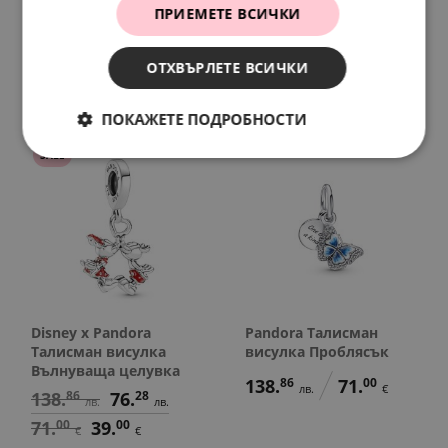
висулка Морски фар
Буква X
ПРИЕМЕТЕ ВСИЧКИ
138.
86
76.
28
97.
79
50.
00
лв.
лв.
лв.
€
71.
00
39.
00
ОТХВЪРЛЕТЕ ВСИЧКИ
€
€
ПОКАЖЕТЕ ПОДРОБНОСТИ
SALE
Disney x Pandora
Pandora Талисман
Талисман висулка
висулка Проблясък
Вълнуваща целувка
138.
86
71.
00
лв.
€
138.
86
76.
28
лв.
лв.
71.
00
39.
00
€
€