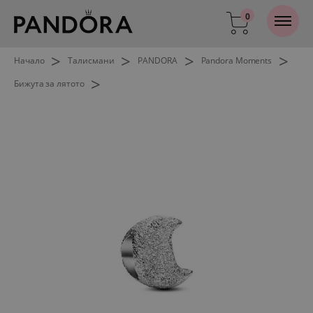
0
>
>
>
>
Начало
Талисмани
PANDORA
Pandora Moments
>
Бижута за лятото