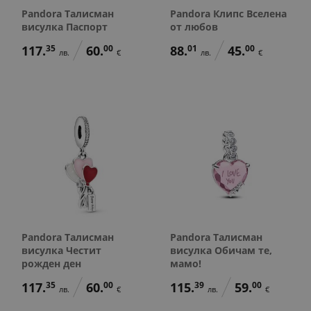
Pandora Талисман
Pandora Клипс Вселена
висулка Паспорт
от любов
117.
35
60.
00
88.
01
45.
00
лв.
€
лв.
€
Pandora Талисман
Pandora Талисман
висулка Честит
висулка Обичам те,
рожден ден
мамо!
117.
35
60.
00
115.
39
59.
00
лв.
€
лв.
€