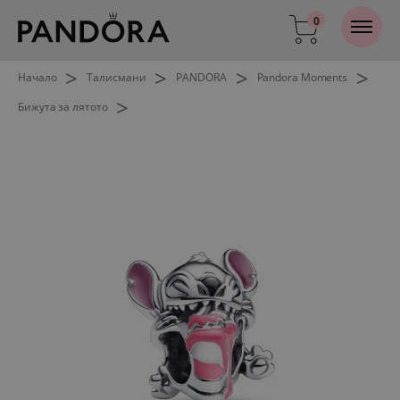
0
>
>
>
>
Начало
Талисмани
PANDORA
Pandora Moments
>
Бижута за лятото