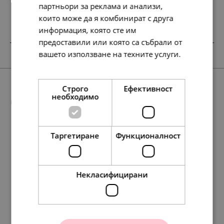
лв.
€
партньори за реклама и анализи,
които може да я комбинират с друга
информация, която сте им
предоставили или която са събрали от
SALE
НОВО
НОВО
SALE
НОВО
вашето използване на техните услуги.
Прочетете още
Строго
Ефективност
Още предложения
необходимо
Таргетиране
Функционалност
SALE
148.
88.
99.
56.
64
01
75
72
лв.
лв.
лв.
лв.
177.
154.
138.
158.
91.
79.
71.
81.
207.
134.
330.
193.
106.
69.
169.
99.
98
51
86
42
00
00
00
00
32
95
54
63
00
00
00
00
лв.
лв.
лв.
лв.
€
€
€
€
лв.
лв.
лв.
лв.
€
€
€
€
76.
45.
51.
29.
00
00
00
00
€
€
€
€
Некласифицирани