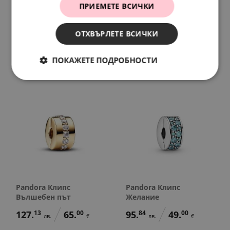
ПРИЕМЕТЕ ВСИЧКИ
Pandora Талисман
Pandora Талисман Част
висулка Sis
от мен
ОТХВЪРЛЕТЕ ВСИЧКИ
179.
94
95.
84
48.
90
25.
00
лв.
лв.
лв.
€
92.
00
49.
00
€
€
ПОКАЖЕТЕ ПОДРОБНОСТИ
Pandora Клипс
Pandora Клипс
Вълшебен път
Желание
127.
13
65.
00
95.
84
49.
00
лв.
€
лв.
€