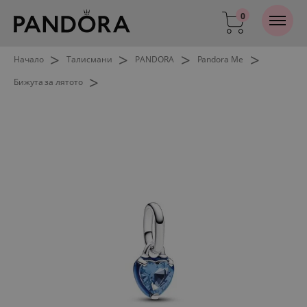
0
>
>
>
>
Начало
Талисмани
PANDORA
Pandora Me
>
Бижута за лятото