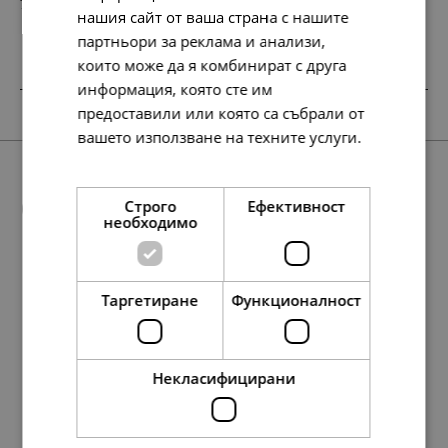
78.
40.
23
00
лв.
€
нашия сайт от ваша страна с нашите
партньори за реклама и анализи,
които може да я комбинират с друга
информация, която сте им
SALE
SALE
SALE
SALE
SALE
НОВО
предоставили или която са събрали от
вашето използване на техните услуги.
Прочетете още
Още предложения
Строго
Ефективност
необходимо
Таргетиране
Функционалност
SALE
89.
68.
78.
48.
27.
48.
89.
68.
37.
37.
97
45
23
90
38
90
97
45
16
16
лв.
лв.
лв.
лв.
лв.
лв.
лв.
лв.
лв.
лв.
158.
97.
50.
81.
252.
88.
134.
45.
129.
69.
79
42
00
00
01
30
95
00
00
00
лв.
лв.
€
€
лв.
лв.
лв.
€
€
€
46.
35.
40.
25.
14.
25.
46.
35.
19.
19.
00
00
00
00
00
00
00
00
00
00
€
€
€
€
€
€
€
€
€
€
Некласифицирани