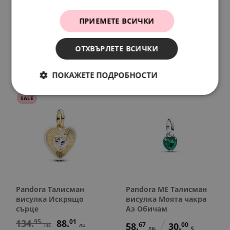
Pandora ME Талисман
Pandora Талисман
ПРИЕМЕТЕ ВСИЧКИ
висулка Моите идеи
висулка Нося късмет
68.
45
29.
34
88.
01
45.
00
лв.
лв.
лв.
€
ОТХВЪРЛЕТЕ ВСИЧКИ
35.
00
15.
00
€
€
ПОКАЖЕТЕ ПОДРОБНОСТИ
SALE
Pandora Талисман
Pandora ME Талисман
висулка Искрящо
висулка Моята чакра
сърце
Аз Обичам
134.
95
88.
01
58.
67
30.
00
лв.
лв.
лв.
€