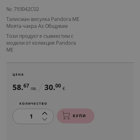
№: 793042C02
Талисман висулка Pandora ME
Моята чакра Аз Общувам
Този продукт е съвместим с
модели от колекция Pandora
ME
ЦЕНА
58.
30.
67
00
лв.
€
КОЛИЧЕСТВО
1
КУПИ