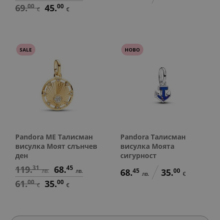
69.
00
45.
00
€
€
SALE
НОВО
Pandora ME Талисман
Pandora Талисман
висулка Моят слънчев
висулка Моята
ден
сигурност
119.
31
68.
45
68.
45
35.
00
лв.
лв.
лв.
€
61.
00
35.
00
€
€