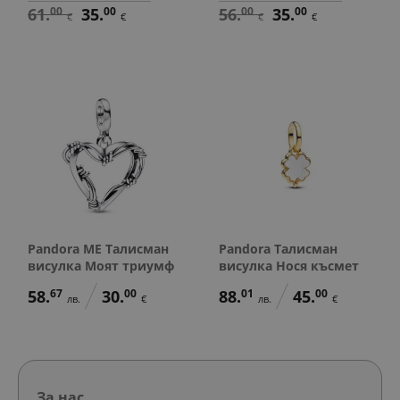
61.
00
35.
00
56.
00
35.
00
€
€
€
€
Pandora ME Талисман
Pandora Талисман
висулка Моят триумф
висулка Нося късмет
58.
67
30.
00
88.
01
45.
00
лв.
€
лв.
€
За нас