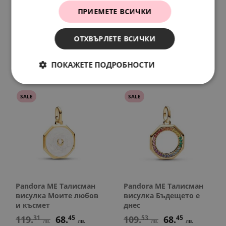
ПРИЕМЕТЕ ВСИЧКИ
Pandora Талисман
Pandora ME Талисман
висулка Моята звезда
висулка Моята роза
58.
67
37.
16
ОТХВЪРЛЕТЕ ВСИЧКИ
68.
45
35.
00
лв.
лв.
лв.
€
30.
00
19.
00
€
€
ПОКАЖЕТЕ ПОДРОБНОСТИ
SALE
SALE
Pandora ME Талисман
Pandora ME Талисман
висулка Моите любов
висулка Бъдещето е
и късмет
днес
119.
31
68.
45
109.
53
68.
45
лв.
лв.
лв.
лв.