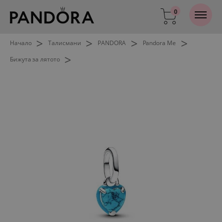
0
>
>
>
>
Начало
Талисмани
PANDORA
Pandora Me
>
Бижута за лятото