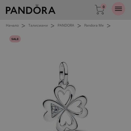
0
>
>
>
>
Начало
Талисмани
PANDORA
Pandora Me
SALE