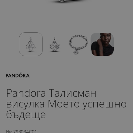
Pandora Талисман
висулка Моето успешно
бъдеще
№: 793034C01