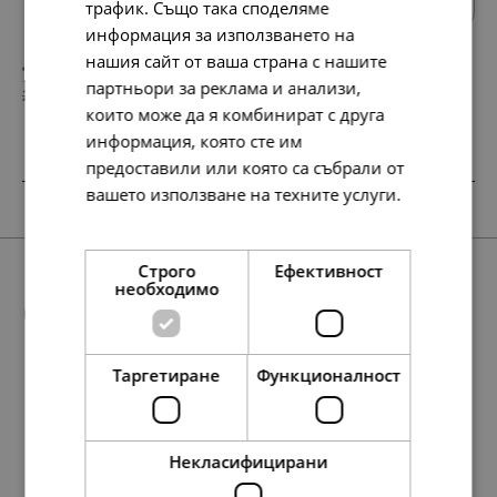
трафик. Също така споделяме
информация за използването на
нашия сайт от ваша страна с нашите
48.
17.
90
60
лв.
лв.
партньори за реклама и анализи,
25.
9.
00
00
€
€
които може да я комбинират с друга
информация, която сте им
предоставили или която са събрали от
вашето използване на техните услуги.
SALE
SALE
SALE
Прочетете още
Строго
Ефективност
необходимо
Още предложения
Таргетиране
Функционалност
SALE
48.
17.
438.
48.
17.
271.
90
60
90
11
60
86
лв.
лв.
лв.
лв.
лв.
лв.
127.
297.
438.
238.
65.
152.
224.
122.
107.
68.
107.
35.
55.
55.
13
29
11
61
00
00
00
00
45
57
57
00
00
00
лв.
лв.
лв.
лв.
€
€
€
€
лв.
лв.
лв.
€
€
€
25.
9.
224.
25.
9.
139.
00
00
00
00
00
00
€
€
€
€
€
€
Некласифицирани