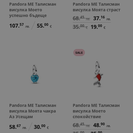
Pandora ME Талисман
Pandora ME Талисман
висулка Моето
висулка Моята страст
успешно бъдеще
68.
45
37.
16
лв.
лв.
107.
57
55.
00
35.
00
19.
00
лв.
€
€
€
SALE
Pandora ME Талисман
Pandora ME Талисман
висулка Моята чакра
висулка Моето
Аз Усещам
спокойствие
68.
45
48.
90
58.
67
30.
00
лв.
лв.
лв.
€
00
00