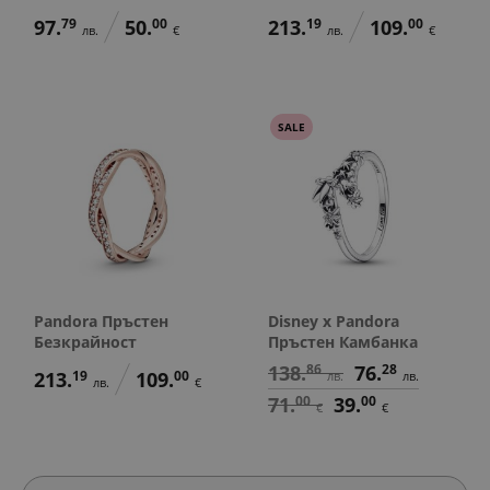
97.
79
50.
00
213.
19
109.
00
лв.
€
лв.
€
SALE
Pandora Пръстен
Disney x Pandora
Безкрайност
Пръстен Камбанка
138.
86
76.
28
213.
19
109.
00
лв.
лв.
лв.
€
71.
00
39.
00
€
€