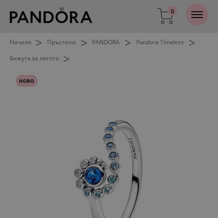
0
>
>
>
>
Начало
Пръстени
PANDORA
Pandora Timeless
>
Бижута за лятото
НОВО