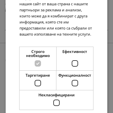
нашия сайт от ваша страна с нашите
158.
95.
42
84
лв.
лв.
партньори за реклама и анализи,
81.
49.
00
00
€
€
които може да я комбинират с друга
информация, която сте им
предоставили или която са събрали от
вашето използване на техните услуги.
SALE
SALE
Прочетете още
Строго
Ефективност
необходимо
Още предложения
Таргетиране
Функционалност
338.
138.
174.
76.
36
86
28
07
лв.
лв.
лв.
лв.
138.
389.
158.
71.
199.
81.
154.
138.
134.
177.
138.
79.
71.
69.
91.
71.
86
21
42
00
00
00
51
86
95
98
86
00
00
00
00
00
лв.
лв.
лв.
€
€
€
лв.
лв.
лв.
лв.
лв.
€
€
€
€
€
173.
71.
39.
89.
00
00
00
00
€
€
€
€
Некласифицирани