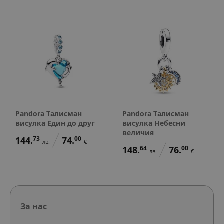
Pandora Талисман
Pandora Талисман
висулка Един до друг
висулка Небесни
величия
144.
73
74.
00
лв.
€
148.
64
76.
00
лв.
€
За нас