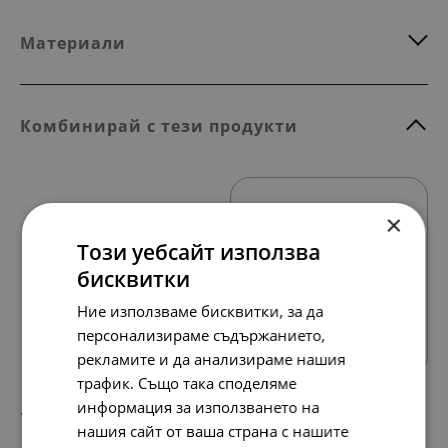
Материали
Комбинирай с тези продукти
×
Този уебсайт използва
бисквитки
Ние използваме бисквитки, за да
Всички продукти
персонализираме съдържанието,
рекламите и да анализираме нашия
трафик. Също така споделяме
информация за използването на
117.
60.
35
00
лв.
€
нашия сайт от ваша страна с нашите