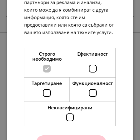
партньори за реклама и анализи,
които може да я комбинират с друга
информация, която сте им
НОВО
предоставили или която са събрали от
вашето използване на техните услуги.
Прочетете още
Още предложения
Строго
Ефективност
необходимо
Таргетиране
Функционалност
SALE
58.
232.
117.
88.
148.
30.
45.
119.
60.
76.
138.
193.
138.
138.
127.
71.
99.
71.
71.
65.
67
01
74
35
64
00
00
00
00
00
86
63
86
86
13
00
00
00
00
00
лв.
лв.
лв.
лв.
лв.
€
€
€
€
€
лв.
лв.
лв.
лв.
лв.
€
€
€
€
€
Некласифицирани
Pandora Талисман
Disney x Pandora