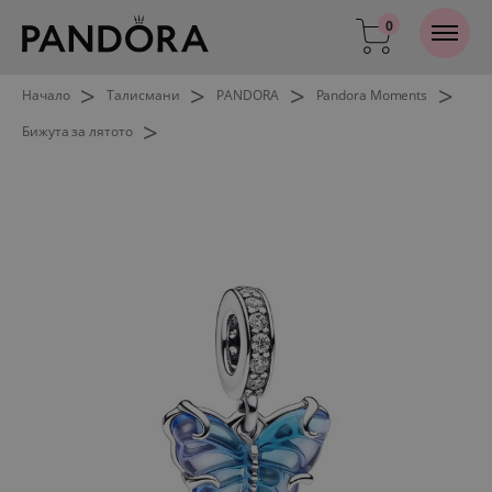
0
>
>
>
>
Начало
Талисмани
PANDORA
Pandora Moments
>
Бижута за лятото