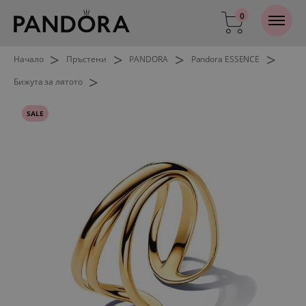
0
>
>
>
>
Начало
Пръстени
PANDORA
Pandora ESSENCE
>
Бижута за лятото
SALE