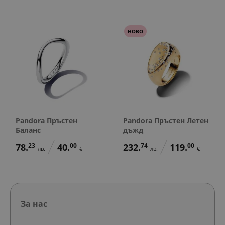
НОВО
Pandora Пръстен
Pandora Пръстен Летен
Баланс
дъжд
78.
23
40.
00
232.
74
119.
00
лв.
€
лв.
€
За нас