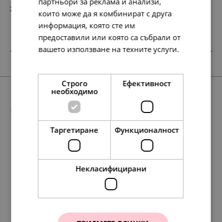
партньори за реклама и анализи,
213.
109.
19
00
лв.
€
които може да я комбинират с друга
информация, която сте им
предоставили или която са събрали от
вашето използване на техните услуги.
SALE
SALE
НОВО
Прочетете още
Строго
Ефективност
необходимо
Още предложения
Таргетиране
Функционалност
НОВО
258.
154.
158.
95.
17
51
42
84
лв.
лв.
лв.
лв.
291.
177.
584.
177.
149.
91.
299.
91.
252.
177.
193.
168.
129.
91.
99.
86.
42
98
79
98
00
00
00
00
30
98
63
20
00
00
00
00
лв.
лв.
лв.
лв.
€
€
€
€
лв.
лв.
лв.
лв.
€
€
€
€
Некласифицирани
132.
79.
81.
49.
00
00
00
00
€
€
€
€