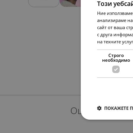
Този уебса
Ние използваме
анализираме на
сайт от ваша ст
с друга информа
на техните услу
Строго
необходимо
Още предлож
ПОКАЖЕТЕ 