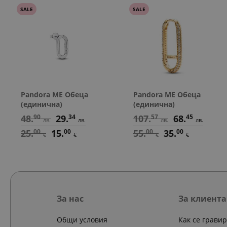
SALE
SALE
Pandora ME Обеца
Pandora ME Обеца
(единична)
(единична)
48.
90
29.
34
107.
57
68.
45
лв.
лв.
лв.
лв.
25.
00
15.
00
55.
00
35.
00
€
€
€
€
За нас
За клиента
Общи условия
Как се грави