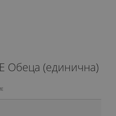
E Обеца (единична)
ME