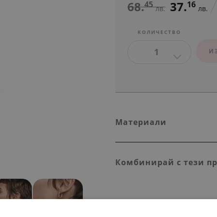
68.
37.
45
16
лв.
лв.
КОЛИЧЕСТВО
1
И
Материали
Комбинирай с тези п