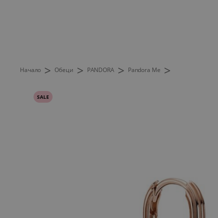
>
>
>
>
Начало
Обеци
PANDORA
Pandora Me
SALE