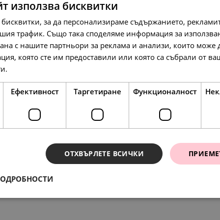
йт използва бисквитки
 бисквитки, за да персонализираме съдържанието, рекламит
шия трафик. Също така споделяме информация за използва
рана с нашите партньори за реклама и анализи, които може
97.
50.
58.
79
00
67
лв.
€
лв.
ция, която сте им предоставили или която са събрали от в
ги.
Прочетете още
Ефективност
Таргетиране
Функционалност
Нек
SALE
SALE
SALE
ОТХВЪРЛЕТЕ ВСИЧКИ
ПРИЕМЕ
ения
297.
119.
68.
89.
89.
29
31
45
97
97
ПОДРОБНОСТИ
лв.
лв.
лв.
лв.
лв.
152.
61.
35.
46.
46.
00
00
00
00
00
€
€
€
€
€