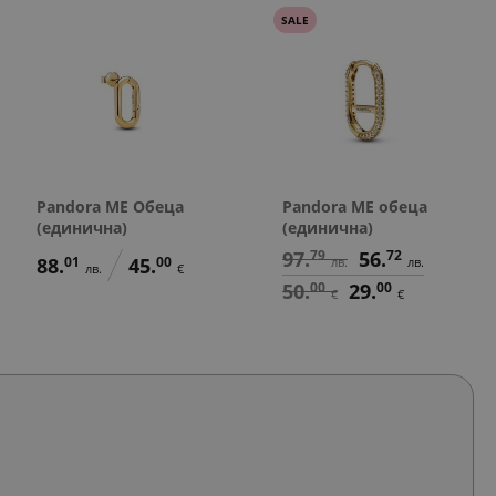
SALE
Pandora ME Обеца
Pandora ME обеца
(единична)
(единична)
97.
79
56.
72
88.
01
45.
00
лв.
лв.
лв.
€
50.
00
29.
00
€
€