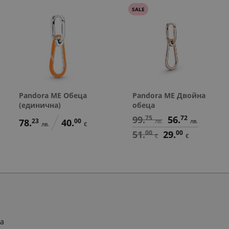
SALE
Pandora ME Обеца
Pandora ME Двойна
(единична)
обеца
99.
75
56.
72
78.
23
40.
00
лв.
лв.
лв.
€
51.
00
29.
00
€
€
ра