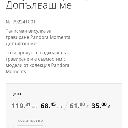
Допълваш ме
№: 792241C01
Талисман висулка за
гравиране Pandora Moments
Допълваш ме
Този продукт е подходящ за
гравиране и е съвместим с
модели от колекция Pandora
Moments
ЦЕНА
119.
68.
61.
35.
31
45
00
00
лв.
лв.
€
€
КОЛИЧЕСТВО