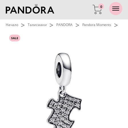
0
>
>
>
>
Начало
Талисмани
PANDORA
Pandora Moments
SALE