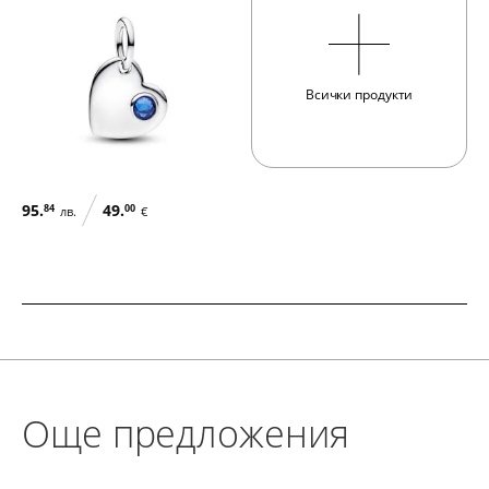
Всички продукти
95.
49.
84
00
лв.
€
SALE
Още предложения