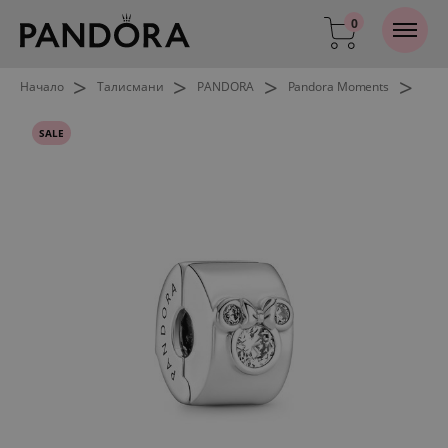
0
>
>
>
>
Начало
Талисмани
PANDORA
Pandora Moments
SALE