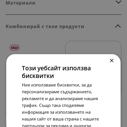
Материали
Комбинирай с тези продукти
SALE
×
Този уебсайт използва
бисквитки
Всички продукти
Ние използваме бисквитки, за да
персонализираме съдържанието,
рекламите и да анализираме нашия
трафик. Също така споделяме
138.
88.
86
01
лв.
лв.
информация за използването на
71.
45.
00
00
€
€
нашия сайт от ваша страна с нашите
партньори за реклама и анализи,