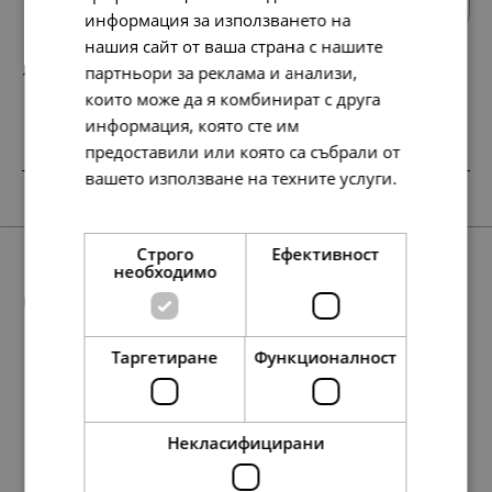
информация за използването на
нашия сайт от ваша страна с нашите
партньори за реклама и анализи,
107.
55.
57
00
лв.
€
които може да я комбинират с друга
информация, която сте им
предоставили или която са събрали от
вашето използване на техните услуги.
SALE
SALE
SALE
SALE
НОВО
SALE
SALE
Прочетете още
Строго
Ефективност
необходимо
Още предложения
Таргетиране
Функционалност
SALE
84.
119.
48.
78.
56.
29.
48.
68.
99.
119.
48.
68.
10
90
23
31
72
34
90
45
75
31
90
45
лв.
лв.
лв.
лв.
лв.
лв.
лв.
лв.
лв.
лв.
лв.
лв.
48.
25.
88.
78.
271.
45.
40.
139.
90
00
01
23
86
00
00
00
лв.
€
лв.
лв.
лв.
€
€
€
43.
61.
25.
40.
29.
35.
15.
25.
51.
61.
25.
35.
00
00
00
00
00
00
00
00
00
00
00
00
Некласифицирани
€
€
€
€
€
€
€
€
€
€
€
€