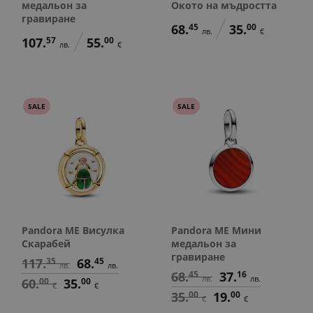
медальон за
Окото на мъдростта
гравиране
68.
45
35.
00
лв.
€
107.
57
55.
00
лв.
€
SALE
SALE
Pandora ME Висулка
Pandora ME Мини
Скарабей
медальон за
гравиране
117.
35
68.
45
лв.
лв.
68.
45
37.
16
лв.
лв.
60.
00
35.
00
€
€
35.
00
19.
00
€
€