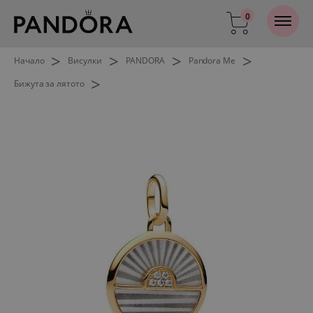
0
>
>
>
>
Начало
Висулки
PANDORA
Pandora Me
>
Бижута за лятото