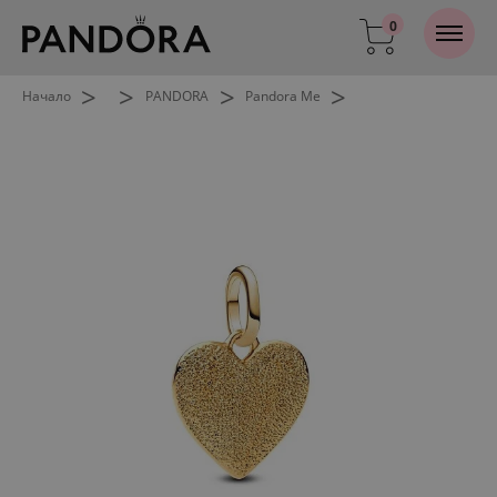
0
>
>
>
>
Начало
PANDORA
Pandora Me