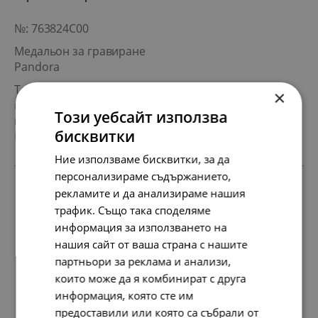
№: 763824C00
Медальон за гравиране
Pandora
Този продукт е подходящ за
×
гравиране и е съвместим с
Този уебсайт използва
модели от колекция Pandora
бисквитки
Moments и Pandora Me
Ние използваме бисквитки, за да
персонализираме съдържанието,
рекламите и да анализираме нашия
ЦЕНА
трафик. Също така споделяме
107.
55.
57
00
лв.
€
информация за използването на
нашия сайт от ваша страна с нашите
КОЛИЧЕСТВО
партньори за реклама и анализи,
които може да я комбинират с друга
1
КУПИ
информация, която сте им
предоставили или която са събрали от