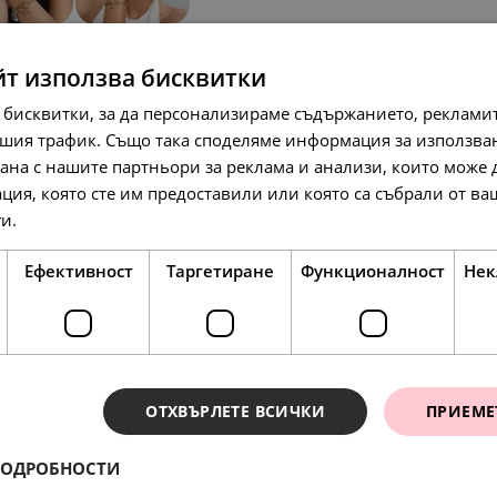
SALE
йт използва бисквитки
 бисквитки, за да персонализираме съдържанието, рекламит
шия трафик. Също така споделяме информация за използва
рана с нашите партньори за реклама и анализи, които може
ция, която сте им предоставили или която са събрали от в
ги.
Прочетете още
119.
31
л
48.
25.
90
00
лв.
€
61.
00
€
Ефективност
Таргетиране
Функционалност
Нек
SALE
SALE
ОТХВЪРЛЕТЕ ВСИЧКИ
ПРИЕМЕ
ПОДРОБНОСТИ