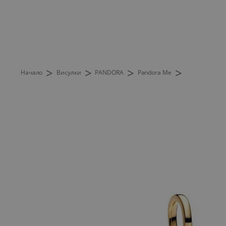
>
>
>
>
Начало
Висулки
PANDORA
Pandora Me