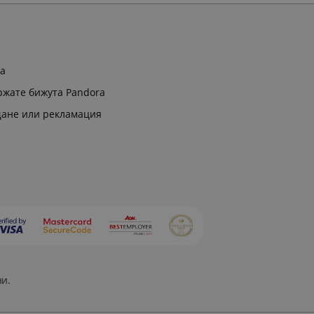
ра
ржате бижута Pandora
щане или рекламация
ни.