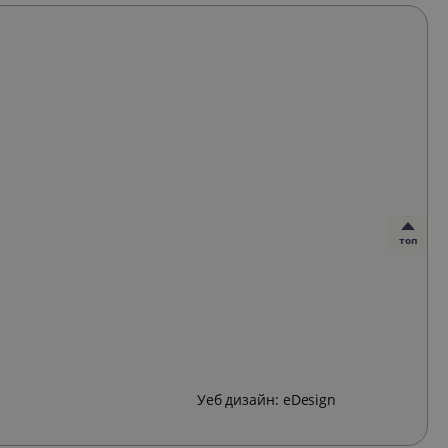
топ
Уеб дизайн:
eDesign