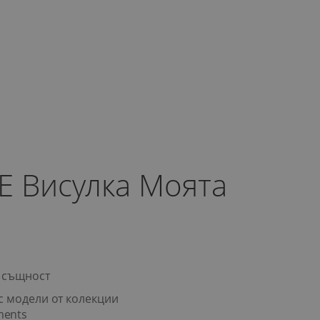
E Висулка Моята
 същност
с модели от колекции
ments