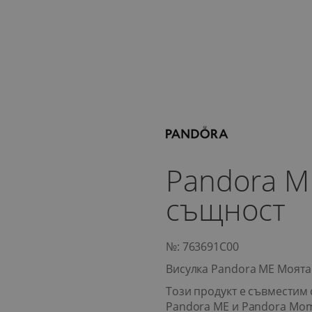
Pandora M
същност
№: 763691C00
Висулка Pandora ME Моята
Този продукт е съвместим 
Pandora ME и Pandora Mo