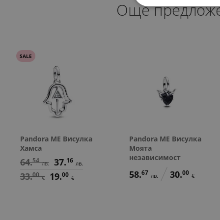
Още предлож
SALE
Pandora ME Висулка
Pandora ME Висулка
Хамса
Моята
независимост
64.
54
37.
16
лв.
лв.
58.
67
30.
00
33.
00
19.
00
лв.
€
€
€