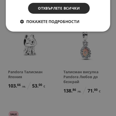
40.
00
25.
00
€
€
ОТХВЪРЛЕТЕ ВСИЧКИ
ПОКАЖЕТЕ ПОДРОБНОСТИ
Pandora Талисман
Талисман висулка
Япония
Pandora Любов до
безкрай
103.
66
53.
00
лв.
€
138.
86
71.
00
лв.
€
SALE