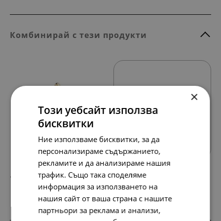
Комбинирай с тези продукти
×
Този уебсайт използва
бисквитки
Всички продукти
Ние използваме бисквитки, за да
персонализираме съдържанието,
рекламите и да анализираме нашия
трафик. Също така споделяме
107.
55.
57
00
лв.
€
информация за използването на
нашия сайт от ваша страна с нашите
партньори за реклама и анализи,