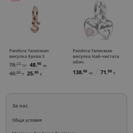
Pandora Талисман
Pandora Талисман
висулка Буква S
висулка Най-чистата
обич
78.
23
48.
90
лв.
лв.
138.
86
71.
00
40.
00
25.
00
лв.
€
€
€
За нас
Общи условия