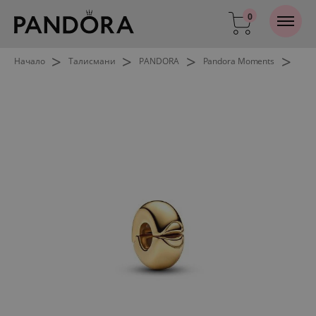
0
>
>
>
>
Начало
Талисмани
PANDORA
Pandora Moments