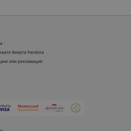
ра
ржате бижута Pandora
щане или рекламация
ни.