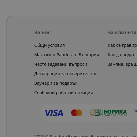
За нас
За клиента
Общи условия
Как се грави
Магазини Pandora в България
Как да поддъ
Често задавани въпроси
Замяна, връ
Декларация за поверителност
Ваучери за подарък
Свободни работни позиции
2026 © Pandora България. Всички права запазе