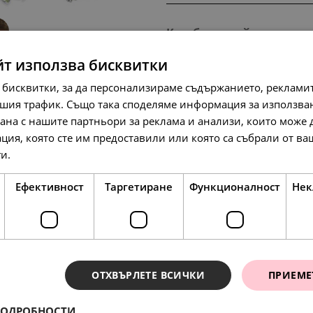
Комбинирай с тези п
йт използва бисквитки
 бисквитки, за да персонализираме съдържанието, рекламит
НОВО
SALE
шия трафик. Също така споделяме информация за използва
рана с нашите партньори за реклама и анализи, които може
ция, която сте им предоставили или която са събрали от в
ги.
Прочетете още
238.
61
Ефективност
Таргетиране
Функционалност
Нек
л
134.
69.
95
00
лв.
€
122.
00
€
SALE
SALE
ОТХВЪРЛЕТЕ ВСИЧКИ
ПРИЕМЕ
ПОДРОБНОСТИ