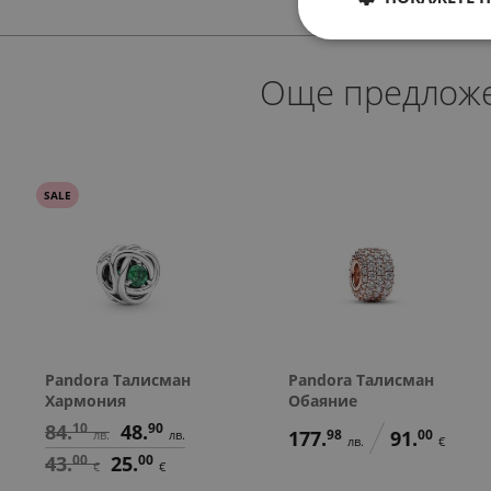
Още предлож
SALE
Pandora Талисман
Pandora Талисман
Хармония
Обаяние
84.
10
48.
90
177.
98
91.
00
лв.
лв.
лв.
€
43.
00
25.
00
€
€