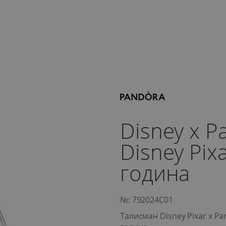
Disney x 
Disney Pix
година
№: 792024C01
Талисман Disney Pixar x P