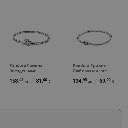
Pandora Гривна
Pandora Гривна
Звезден миг
Любими мигове
158.
42
81.
00
134.
95
69.
00
лв.
€
лв.
€