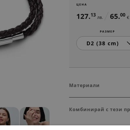
ЦЕНА
127.
65.
13
00
лв.
€
РАЗМЕР
Материали
Комбинирай с тези п