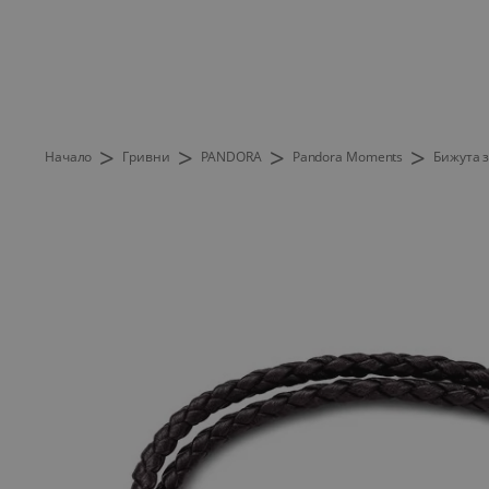
>
>
>
>
Начало
Гривни
PANDORA
Pandora Moments
Бижута з