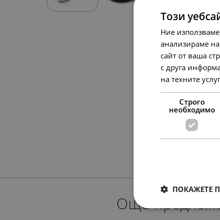
Този уебса
Ние използваме
анализираме на
сайт от ваша ст
с друга информа
на техните услу
Строго
необходимо
ПОКАЖЕТЕ 
Още предлож