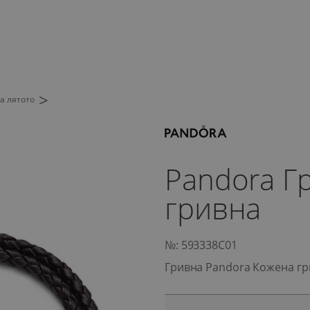
>
а лятото
Pandora Г
гривна
№: 593338C01
Гривна Pandora Кожена г