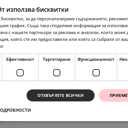
SALE
йт използва бисквитки
 бисквитки, за да персонализираме съдържанието, рекламит
шия трафик. Също така споделяме информация за използва
рана с нашите партньори за реклама и анализи, които може
ция, която сте им предоставили или която са събрали от в
78.
23
лв.
107.
55.
57
00
лв.
€
ги.
Прочетете още
40.
00
€
Ефективност
Таргетиране
Функционалност
Нек
SALE
ОТХВЪРЛЕТЕ ВСИЧКИ
ПРИЕМЕ
ПОДРОБНОСТИ
ения
158.
95.
42
84
лв.
лв.
97.
50.
78.
148.
79
00
23
64
лв.
€
лв.
л
81.
49.
00
00
€
€