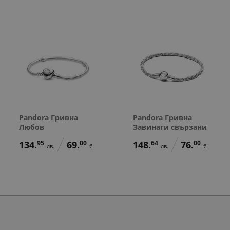
Pandora Гривна
Pandora Гривна
Любов
Завинаги свързани
134.
95
69.
00
148.
64
76.
00
лв.
€
лв.
€