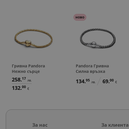
НОВО
Гривна Pandora
Pandora Гривна
Нежно сърце
Силна връзка
258.
17
134.
95
69.
00
лв.
лв.
€
132.
00
€
За нас
За клиента