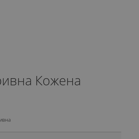
ривна Кожена
ривна