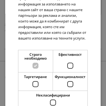
Всички продукти
информация за използването на
нашия сайт от ваша страна с нашите
партньори за реклама и анализи,
които може да я комбинират с друга
318.
193.
80
63
лв.
лв.
информация, която сте им
163.
99.
00
00
€
€
предоставили или която са събрали от
вашето използване на техните услуги.
Прочетете още
SALE
SALE
SALE
SALE
SALE
Строго
Ефективност
необходимо
Още предложения
Таргетиране
Функционалност
Некласифицирани
138.
179.
88.
95.
199.
138.
258.
115.
76.
154.
86
94
01
84
49
86
17
28
39
51
лв.
лв.
лв.
лв.
лв.
лв.
лв.
лв.
лв.
лв.
158.
117.
197.
81.
60.
101.
158.
217.
81.
111.
42
35
54
00
00
00
42
10
00
00
лв.
лв.
лв.
€
€
€
лв.
лв.
€
€