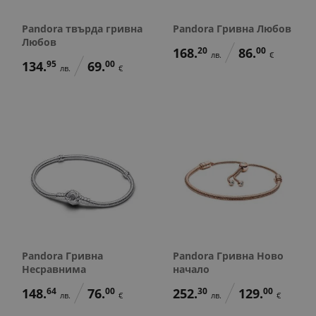
Pandora твърда гривна
Pandora Гривна Любов
Любов
168.
20
86.
00
лв.
€
134.
95
69.
00
лв.
€
Pandora Гривна
Pandora Гривна Ново
Несравнима
начало
148.
64
76.
00
252.
30
129.
00
лв.
€
лв.
€