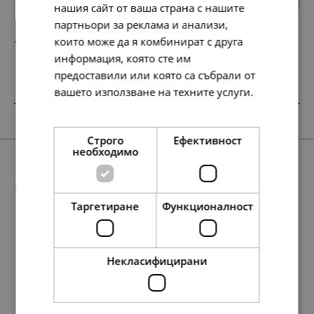
нашия сайт от ваша страна с нашите
партньори за реклама и анализи,
които може да я комбинират с друга
138.
71.
86
00
лв.
€
информация, която сте им
предоставили или която са събрали от
вашето използване на техните услуги.
Прочетете още
SALE
НОВО
SALE
SALE
Строго
Ефективност
необходимо
Още предложения
Таргетиране
Функционалност
SALE
138.
76.
297.
219.
193.
134.
86
28
29
05
63
95
лв.
лв.
лв.
лв.
лв.
лв.
Некласифицирани
193.
138.
154.
138.
99.
71.
79.
71.
134.
177.
154.
69.
91.
79.
63
86
51
86
00
00
00
00
95
98
51
00
00
00
лв.
лв.
лв.
лв.
€
€
€
€
лв.
лв.
лв.
€
€
€
71.
39.
152.
112.
99.
69.
00
00
00
00
00
00
€
€
€
€
€
€