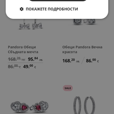
SALE
ПОКАЖЕТЕ ПОДРОБНОСТИ
Pandora Обеци
Обеци Pandora Вечна
Сбъдната мечта
красота
168.
20
95.
84
168.
20
86.
00
лв.
лв.
лв.
€
86.
00
49.
00
€
€
SALE