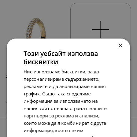
×
Всички продукти
Този уебсайт използва
бисквитки
Ние използваме бисквитки, за да
213.
109.
19
00
лв.
€
персонализираме съдържанието,
рекламите и да анализираме нашия
трафик. Също така споделяме
информация за използването на
SALE
SALE
SALE
SALE
нашия сайт от ваша страна с нашите
партньори за реклама и анализи,
които може да я комбинират с друга
информация, която сте им