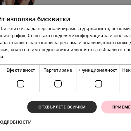
йт използва бисквитки
 бисквитки, за да персонализираме съдържанието, рекламит
шия трафик. Също така споделяме информация за използва
рана с нашите партньори за реклама и анализи, които може
ция, която сте им предоставили или която са събрали от в
ги.
Прочетете още
146.
75.
58.
69
00
67
лв.
€
лв.
Ефективност
Таргетиране
Функционалност
Нек
ОТХВЪРЛЕТЕ ВСИЧКИ
ПРИЕМЕ
ПОДРОБНОСТИ