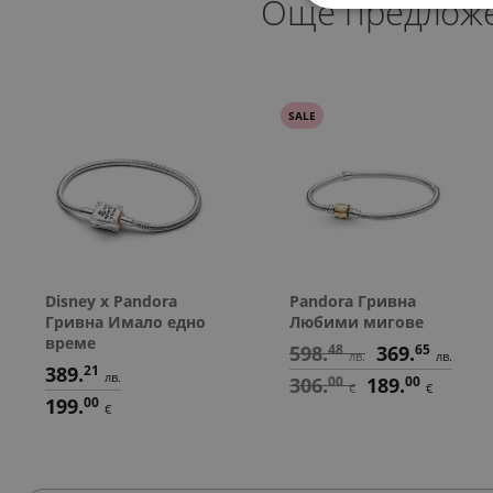
Още предлож
SALE
Disney x Pandora
Pandora Гривна
Гривна Имало едно
Любими мигове
време
598.
48
369.
65
лв.
лв.
389.
21
лв.
306.
00
189.
00
€
€
199.
00
€