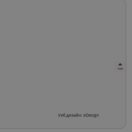
топ
Уеб дизайн:
eDesign