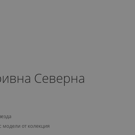
ривна Северна
везда
с модели от колекция