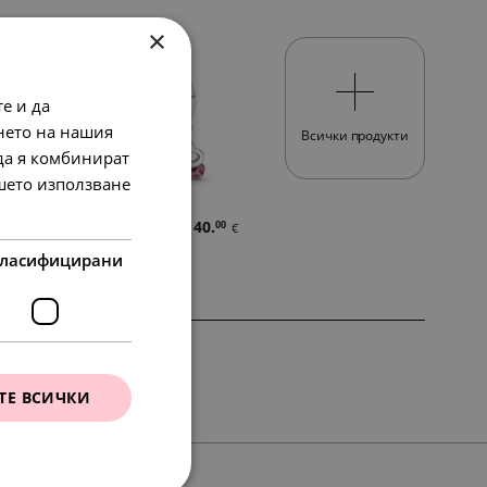
×
е и да
нето на нашия
Всички продукти
 да я комбинират
ашето използване
30.
78.
40.
00
23
00
€
лв.
€
ласифицирани
SALE
SALE
ТЕ ВСИЧКИ
67
16
64
01