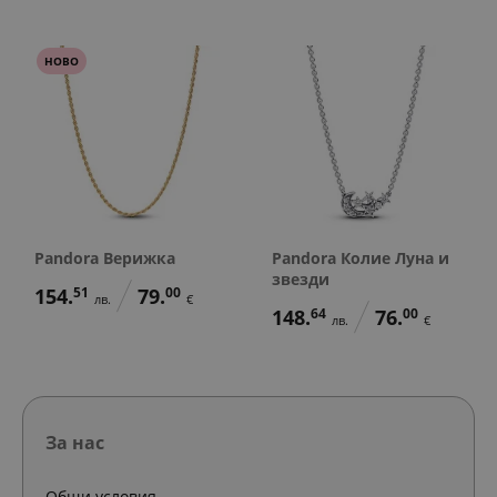
НОВО
Pandora Верижка
Pandora Колие Луна и
звезди
154.
51
79.
00
лв.
€
148.
64
76.
00
лв.
€
За нас
Общи условия