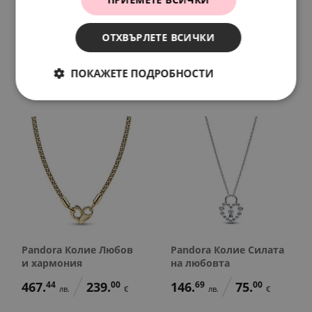
Pandora Колие
14k розово златно
ОТХВЪРЛЕТЕ ВСИЧКИ
Любовна нишка
покритие колие
174.
07
89.
00
467.
44
239.
00
лв.
€
лв.
€
ПОКАЖЕТЕ ПОДРОБНОСТИ
Pandora Колие Любов
Pandora Колие Силата
и хармония
на любовта
467.
44
239.
00
146.
69
75.
00
лв.
€
лв.
€