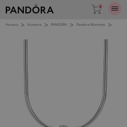
0
>
>
>
>
Начало
Колиета
PANDORA
Pandora Moments