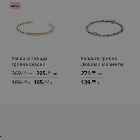
SALE
Pandora твърда
Pandora Гривна
гривна Сезони
Любими моменти
369.
65
205.
36
271.
86
лв.
лв.
лв.
189.
00
105.
00
139.
00
€
€
€
ра