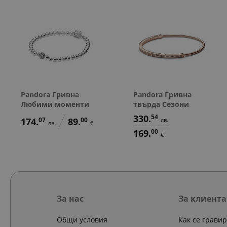
Pandora Гривна
Pandora Гривна
Любими моменти
твърда Сезони
330.
54
174.
07
89.
00
лв.
лв.
€
169.
00
€
За нас
За клиента
Общи условия
Как се грави