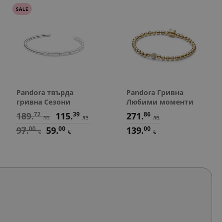
SALE
Pandora твърда
Pandora Гривна
гривна Сезони
Любими моменти
189.
72
115.
39
271.
86
лв.
лв.
лв.
97.
00
59.
00
139.
00
€
€
€