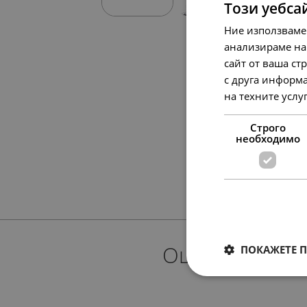
Този уебса
Ние използваме
анализираме на
сайт от ваша ст
с друга информа
на техните услу
Строго
необходимо
Още предлож
ПОКАЖЕТЕ 