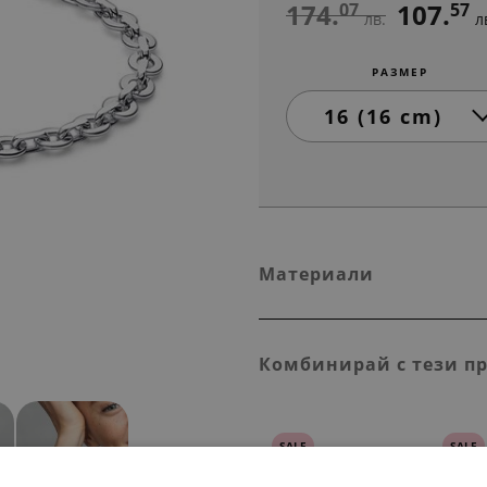
174.
107.
07
57
лв.
л
РАЗМЕР
Материали
Комбинирай с тези п
SALE
SALE