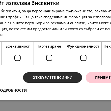
йт използва бисквитки
 бисквитки, за да персонализираме съдържанието, рекламит
шия трафик. Също така споделяме информация за използва
рана с нашите партньори за реклама и анализи, които може
158.
88.
197.
42
01
54
лв.
лв.
л
ция, която сте им предоставили или която са събрали от в
81.
45.
101.
00
00
00
€
€
€
ги.
Прочетете още
Ефективност
Таргетиране
Функционалност
Нек
ОТХВЪРЛЕТЕ ВСИЧКИ
ПРИЕМЕ
ения
271.
197.
232.
86
54
74
ПОДРОБНОСТИ
лв.
лв.
л
127.
13
л
139.
101.
119.
00
00
00
€
€
€