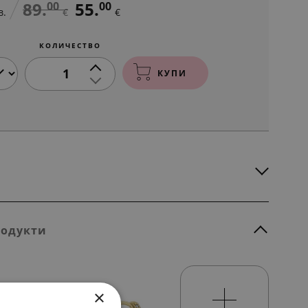
89.
55.
00
00
в.
€
€
КОЛИЧЕСТВО
1
КУПИ
родукти
×