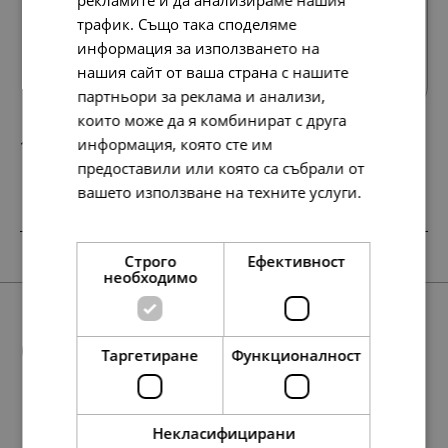
трафик. Също така споделяме
Всички продукти
информация за използването на
нашия сайт от ваша страна с нашите
партньори за реклама и анализи,
които може да я комбинират с друга
информация, която сте им
127.
65.
13
00
лв.
€
предоставили или която са събрали от
вашето използване на техните услуги.
Прочетете още
SALE
SALE
SALE
Строго
Ефективност
необходимо
Още предложения
Таргетиране
Функционалност
Некласифицирани