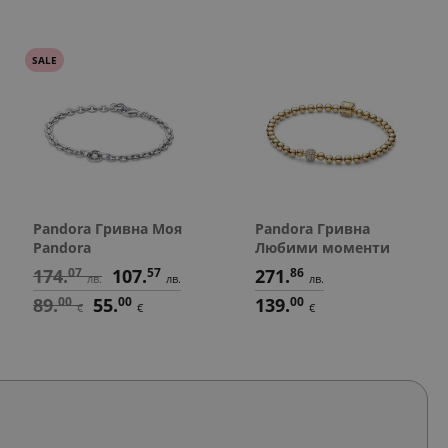
SALE
Pandora Гривна Моя
Pandora Гривна
Pandora
Любими моменти
174.
07
107.
57
271.
86
лв.
лв.
лв.
89.
00
55.
00
139.
00
€
€
€