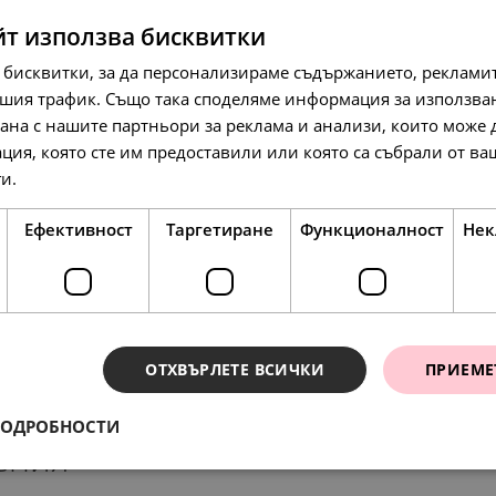
йт използва бисквитки
 бисквитки, за да персонализираме съдържанието, рекламит
шия трафик. Също така споделяме информация за използва
рана с нашите партньори за реклама и анализи, които може
ция, която сте им предоставили или която са събрали от в
232.
213.
74
19
лв.
л
ги.
Прочетете още
119.
109.
00
00
€
€
Ефективност
Таргетиране
Функционалност
Нек
ОТХВЪРЛЕТЕ ВСИЧКИ
ПРИЕМЕ
ПОДРОБНОСТИ
ения
197.
54
лв.
174.
89.
127.
174.
07
00
13
07
лв.
€
л
л
101.
00
€