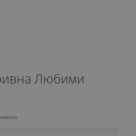
ривна Любими
моменти