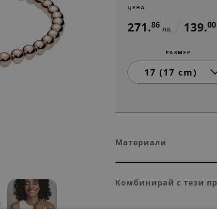
ЦЕНА
271.
139.
86
00
лв.
РАЗМЕР
Материали
Комбинирай с тези п