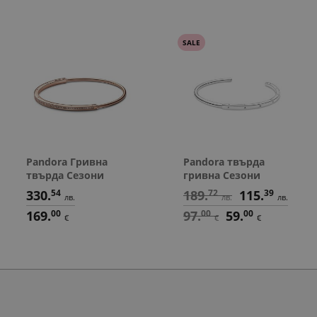
SALE
Pandora Гривна
Pandora твърда
твърда Сезони
гривна Сезони
330.
54
189.
72
115.
39
лв.
лв.
лв.
169.
00
97.
00
59.
00
€
€
€