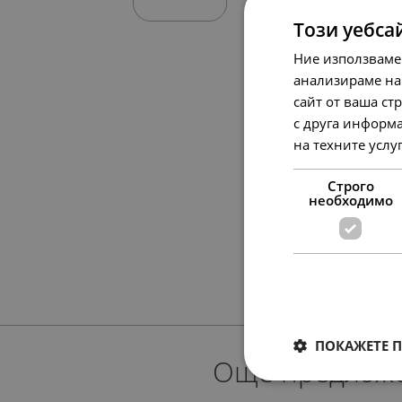
Този уебса
Ние използваме
анализираме на
сайт от ваша ст
с друга информа
на техните услу
Строго
необходимо
ПОКАЖЕТЕ 
Още предлож