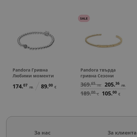
SALE
Pandora Гривна
Pandora твърда
Любими моменти
гривна Сезони
369.
65
205.
36
174.
07
89.
00
лв.
лв.
лв.
€
189.
00
105.
00
€
€
За нас
За клиента