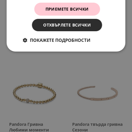
ПРИЕМЕТЕ ВСИЧКИ
ОТХВЪРЛЕТЕ ВСИЧКИ
Pandora Гривна
Pandora Гривна
Любими моменти
Любими моменти
ПОКАЖЕТЕ ПОДРОБНОСТИ
271.
86
139.
00
174.
07
89.
00
лв.
€
лв.
€
Pandora Гривна
Pandora твърда гривна
Любими моменти
Сезони