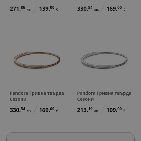
271.
86
139.
00
330.
54
169.
00
лв.
€
лв.
€
Pandora Гривна твърда
Pandora Гривна твърда
Сезони
Сезони
330.
54
169.
00
213.
19
109.
00
лв.
€
лв.
€