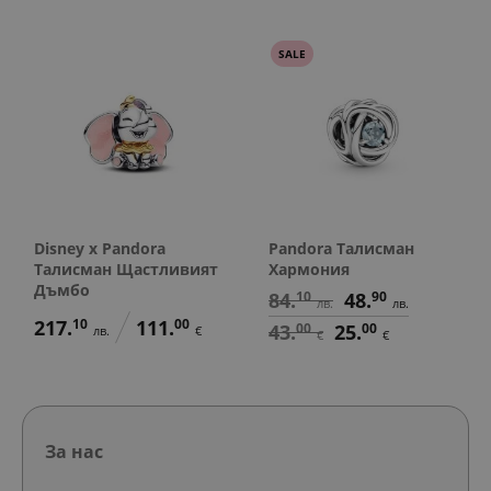
SALE
Disney x Pandora
Pandora Талисман
Талисман Щастливият
Хармония
Дъмбо
84.
10
48.
90
лв.
лв.
217.
10
111.
00
43.
00
25.
00
лв.
€
€
€
За нас