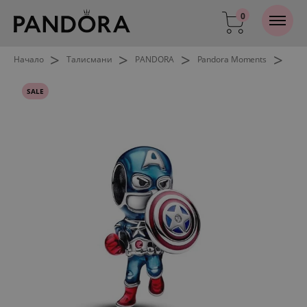
0
>
>
>
>
Начало
Талисмани
PANDORA
Pandora Moments
SALE