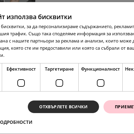
йт използва бисквитки
 бисквитки, за да персонализираме съдържанието, рекламит
шия трафик. Също така споделяме информация за използва
рана с нашите партньори за реклама и анализи, които може
ция, която сте им предоставили или която са събрали от в
ги.
Прочетете още
174.
89.
158.
07
00
42
лв.
€
л
Ефективност
Таргетиране
Функционалност
Нек
SALE
SALE
ОТХВЪРЛЕТЕ ВСИЧКИ
ПРИЕМЕ
ПОДРОБНОСТИ