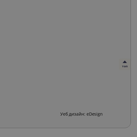
топ
Уеб дизайн:
eDesign