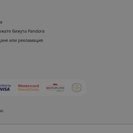
ра
ржате бижута Pandora
щане или рекламация
ни.