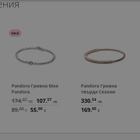
ения
328.
213.
213.
197.
58
19
19
54
лв.
лв.
лв.
л
193.
63
л
168.
109.
109.
101.
00
00
00
00
€
€
€
€
SALE
Pandora Гривна Моя
Pandora Гривна
Pandora
твърда Сезони
174.
07
107.
57
330.
54
лв.
лв.
лв.
89.
00
55.
00
169.
00
€
€
€