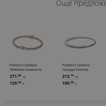
Още предлож
Pandora Гривна
Pandora Гривна
Любими моменти
твърда Сезони
271.
86
213.
19
лв.
лв.
139.
00
109.
00
€
€