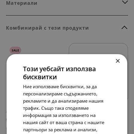
Материали
Комбинирай с тези продукти
SALE
×
Този уебсайт използва
бисквитки
Всички продукти
Ние използваме бисквитки, за да
персонализираме съдържанието,
рекламите и да анализираме нашия
трафик. Също така споделяме
109.
68.
53
45
лв.
лв.
информация за използването на
56.
35.
00
00
€
€
нашия сайт от ваша страна с нашите
партньори за реклама и анализи,