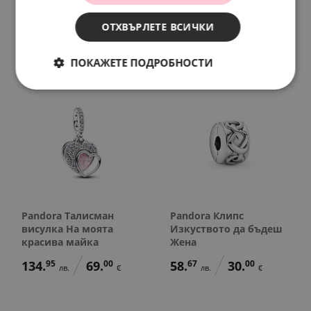
пръв поглед
127.
13
88.
01
лв.
лв.
ОТХВЪРЛЕТЕ ВСИЧКИ
148.
64
76.
00
65.
00
45.
00
лв.
€
€
€
ПОКАЖЕТЕ ПОДРОБНОСТИ
Pandora Талисман
Pandora Клипс
висулка На моята
Изкуството да бъдеш
красива майка
Жена
134.
95
69.
00
58.
67
30.
00
лв.
€
лв.
€