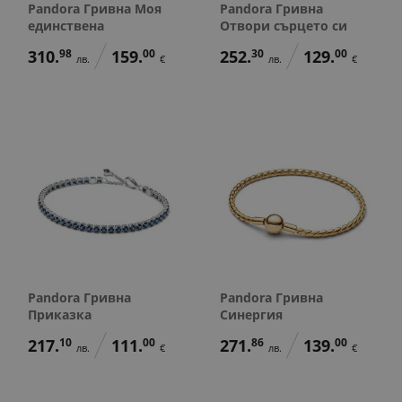
Pandora Гривна Моя
Pandora Гривна
единствена
Отвори сърцето си
310.
98
159.
00
252.
30
129.
00
лв.
€
лв.
€
Pandora Гривна
Pandora Гривна
Приказка
Синергия
217.
10
111.
00
271.
86
139.
00
лв.
€
лв.
€