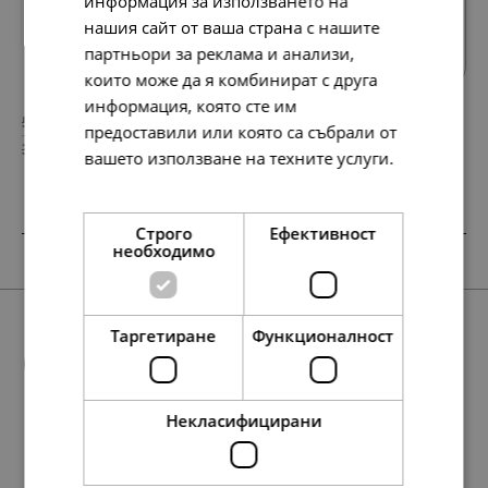
информация за използването на
Всички продукти
нашия сайт от ваша страна с нашите
партньори за реклама и анализи,
които може да я комбинират с друга
информация, която сте им
58.
17.
67
60
лв.
лв.
предоставили или която са събрали от
30.
9.
00
00
€
€
вашето използване на техните услуги.
Прочетете още
Строго
Ефективност
необходимо
SALE
SALE
SALE
Таргетиране
Функционалност
Още предложения
Некласифицирани
379.
398.
232.
232.
379.
232.
43
99
74
74
43
74
лв.
лв.
лв.
лв.
лв.
лв.