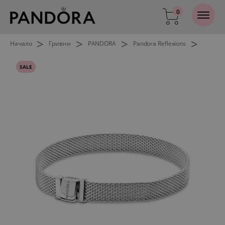
0
>
>
>
>
Начало
Гривни
PANDORA
Pandora Reflexions
SALE